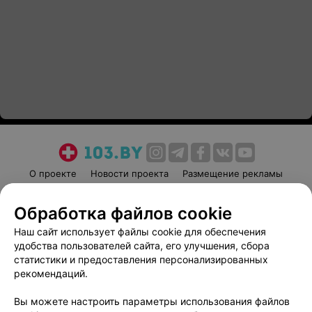
О проекте
Новости проекта
Размещение рекламы
Медицинский маркетинг
Публичный договор
Обработка файлов cookie
Пользовательское соглашение
Способы оплаты
Наш сайт использует файлы cookie для обеспечения
Вакансии
Партнеры
удобства пользователей сайта, его улучшения, сбора
Написать руководителю 103.by
статистики и предоставления персонализированных
Написать в поддержку
рекомендаций.
Персональные настройки cookie
Вы можете настроить параметры использования файлов
Обработка персональных данных