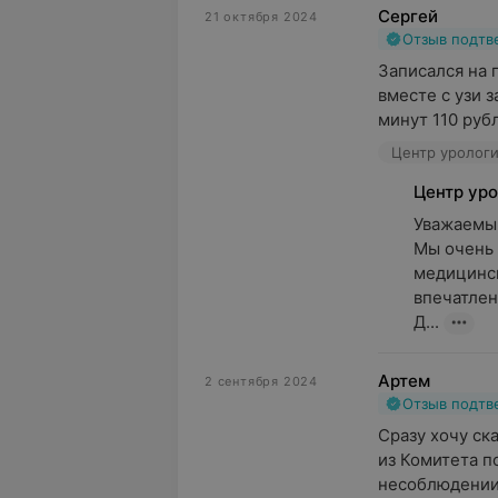
Сергей
21 октября 2024
Отзыв подт
Записался на 
вместе с узи з
минут 110 рубл
Центр урологи
Центр уро
Уважаемый
Мы очень 
медицинск
впечатлени
Д...
Артем
2 сентября 2024
Отзыв подт
Сразу хочу ск
из Комитета п
несоблюдении 