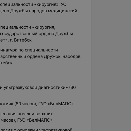
 специальности «хирургия», УО
рдена Дружбы народов медицинский
 специальности «хирургия,
 государственный ордена Дружбы
т», г. Витебск
динатура по специальности
ударственный ордена Дружбы народов
итебск
и ультразвуковой диагностики» (80
огия» (80 часов)
,
ГУО «БелМАПО»
евания почек и верхних
 часов)
,
ГУО «БелМАПО»
логия с основами ультразвуковой