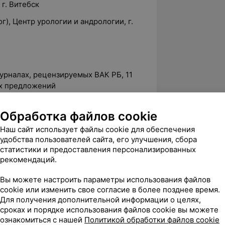
 г. Витебск
г), Центр урологии и андрологии, г.
журналах, рецензируемых ВАК РБ, 11
их предложений
Обработка файлов cookie
резидента Республики Беларусь
Наш сайт использует файлы cookie для обеспечения
одым ученым
удобства пользователей сайта, его улучшения, сбора
статистики и предоставления персонализированных
и Национальной академии наук В.Ф.
рекомендаций.
Вы можете настроить параметры использования файлов
резидента Республики Беларусь
cookie или изменить свое согласие в более позднее время.
одым ученым
Для получения дополнительной информации о целях,
сроках и порядке использования файлов cookie вы можете
ознакомиться с нашей
Политикой обработки файлов cookie