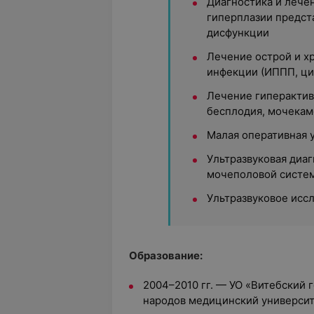
Диагностика и лече
гиперплазии предст
дисфункции
Лечение острой и х
инфекции (ИППП, цис
Лечение гиперактив
бесплодия, мочекам
Малая оперативная 
Ультразвуковая диа
мочеполовой систе
Ультразвуковое исс
Образование:
2004–2010 гг. — УО «Витебский
народов медицинский университе