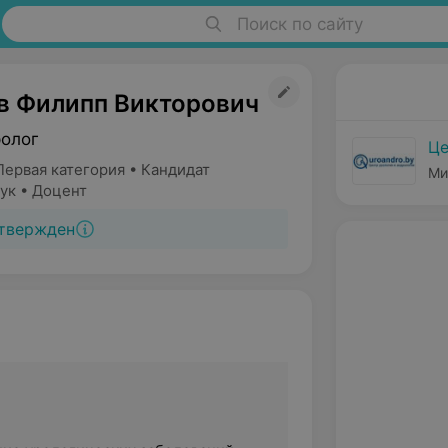
Поиск по сайту
в Филипп Викторович
ролог
Це
Первая категория • Кандидат
Ми
ук • Доцент
твержден