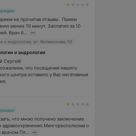
вержден
прием не прочитав отзывы.  Прием 
анял менее 10 минут. Заплатил за 10 
ей. Врач б...
и и андрологии, ул. Филимонова, 53
логии и андрологии
 Сергей!

сожалеем, что посещение нашего 
ого центра оставило у Вас негативные 
я.

вержден
азать, что мною получено заключение 
о здравоохранению Мингорисполкома о 
врачом Пл...