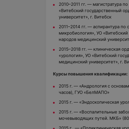
2010–2011 гг. — магистратура по
«Витебский государственный о
университет», г. Витебск
2011–2014 гг. — аспирантура по
микробиология», УО «Витебский
народов медицинский университе
2015–2018 гг. — клиническая ор
«урология», УО «Витебский гос
медицинский университет», г. В
Курсы повышения квалификации:
2015 г.
—
«Андрология с основам
часов)
,
ГУО «БелМАПО»
2015 г.
—
«Эндоскопическая урол
2015 г.
—
«Воспалительные забол
мочевыводящих путей. МКБ» (80
2015 г.
—
«Поликлиническая уро