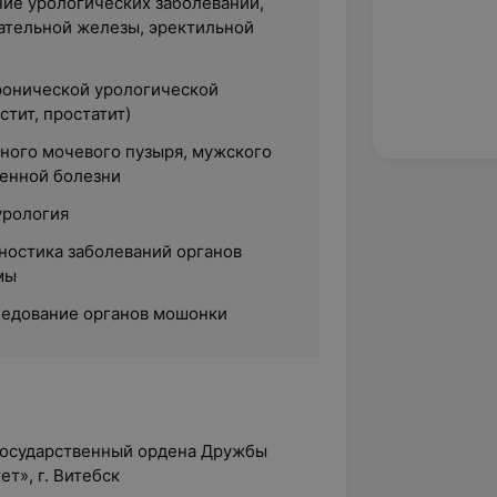
ние урологических заболеваний,
ательной железы, эректильной
ронической урологической
тит, простатит)
ного мочевого пузыря, мужского
енной болезни
урология
гностика заболеваний органов
мы
ледование органов мошонки
 государственный ордена Дружбы
т», г. Витебск