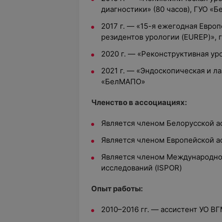
диагностики» (80 часов)
,
ГУО «Б
2017 г.
— «15-я ежегодная Европ
резидентов урологии (EUREP)», г
2020 г.
—
«Реконструктивная уро
2021 г. — «Эндоскопическая и ла
«БелМАПО»
Членство в ассоциациях:
Является членом Белорусской а
Является членом Европейской а
Является членом Международно
исследований (ISPOR)
Опыт работы:
2010–2016 гг. — ассистент УО ВГМ