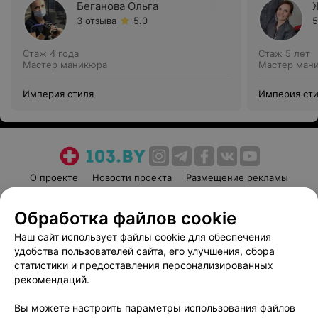
Беганова Ольга
3 отзыва
5.0
5
Стаж 4 года
Стаж 5 лет
Мастер маникюра
Мастер ман
Империя стиля
Империя ст
О проекте
Новости проекта
Размещение рекламы
Медицинский маркетинг
Публичный договор
Обработка файлов cookie
Пользовательское соглашение
Способы оплаты
Наш сайт использует файлы cookie для обеспечения
Вакансии
Партнеры
удобства пользователей сайта, его улучшения, сбора
Написать руководителю 103.by
статистики и предоставления персонализированных
Написать в поддержку
рекомендаций.
Персональные настройки cookie
Вы можете настроить параметры использования файлов
Обработка персональных данных