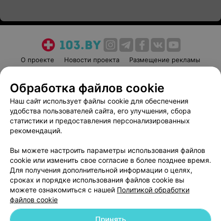
О проекте
Новости проекта
Размещение рекламы
Медицинский маркетинг
Публичный договор
Обработка файлов cookie
Пользовательское соглашение
Способы оплаты
Наш сайт использует файлы cookie для обеспечения
Вакансии
Партнеры
удобства пользователей сайта, его улучшения, сбора
Написать руководителю 103.by
статистики и предоставления персонализированных
Написать в поддержку
рекомендаций.
Персональные настройки cookie
Вы можете настроить параметры использования файлов
Обработка персональных данных
cookie или изменить свое согласие в более позднее время.
Для получения дополнительной информации о целях,
сроках и порядке использования файлов cookie вы
можете ознакомиться с нашей
Политикой обработки
файлов cookie
Принять