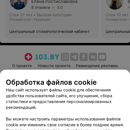
Елена Ростиславовна
8 отзывов
3.0
Н
Стаж 27 лет
•
Высшая категория
Стаж 10 лет
Стоматолог-терапевт
Стоматолог-
Центральный стоматологический кабинет
Центральный
О проекте
Новости проекта
Размещение рекламы
Медицинский маркетинг
Публичный договор
Обработка файлов cookie
Пользовательское соглашение
Способы оплаты
Наш сайт использует файлы cookie для обеспечения
Вакансии
Партнеры
удобства пользователей сайта, его улучшения, сбора
Написать руководителю 103.by
статистики и предоставления персонализированных
Написать в поддержку
рекомендаций.
Персональные настройки cookie
Вы можете настроить параметры использования файлов
Обработка персональных данных
cookie или изменить свое согласие в более позднее время.