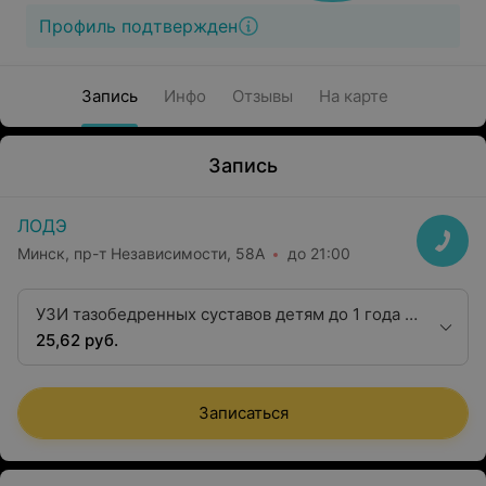
Профиль подтвержден
Запись
Инфо
Отзывы
На карте
Запись
ЛОДЭ
Минск, пр-т Независимости, 58А
до 21:00
УЗИ тазобедренных суставов детям до 1 года с
окружающими мягкими тканями (на приеме
25,62 руб.
ортопеда)
Записаться