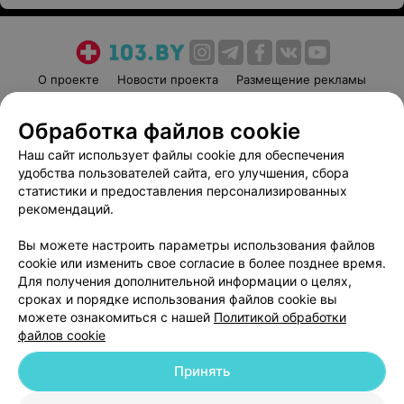
О проекте
Новости проекта
Размещение рекламы
Медицинский маркетинг
Публичный договор
Обработка файлов cookie
Пользовательское соглашение
Способы оплаты
Наш сайт использует файлы cookie для обеспечения
Вакансии
Партнеры
удобства пользователей сайта, его улучшения, сбора
Написать руководителю 103.by
статистики и предоставления персонализированных
Написать в поддержку
рекомендаций.
Персональные настройки cookie
Вы можете настроить параметры использования файлов
Обработка персональных данных
cookie или изменить свое согласие в более позднее время.
Для получения дополнительной информации о целях,
сроках и порядке использования файлов cookie вы
можете ознакомиться с нашей
Политикой обработки
файлов cookie
Принять
© 2026 ООО «Артокс Лаб», УНП 191700409
| 220012, Республика Беларусь,
г. Минск, улица Толбухина, 2, пом. 16 | help@103.by