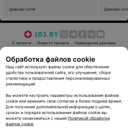
Девочки хотят
Девочки хот
О проекте
Новости проекта
Размещение рекламы
Медицинский маркетинг
Публичный договор
Обработка файлов cookie
Пользовательское соглашение
Способы оплаты
Наш сайт использует файлы cookie для обеспечения
Вакансии
Партнеры
удобства пользователей сайта, его улучшения, сбора
Написать руководителю 103.by
статистики и предоставления персонализированных
Написать в поддержку
рекомендаций.
Персональные настройки cookie
Вы можете настроить параметры использования файлов
Обработка персональных данных
cookie или изменить свое согласие в более позднее время.
Для получения дополнительной информации о целях,
сроках и порядке использования файлов cookie вы
можете ознакомиться с нашей
Политикой обработки
файлов cookie