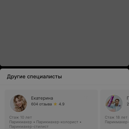
Другие специалисты
Екатерина
604 отзыва
4.9
2
Стаж 10 лет
Стаж 18 лет
Парикмахер • Парикмахер-колорист •
Парикмахер-
Парикмахер-стилист