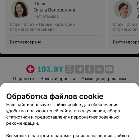
Шпак
Ольга Валерьевна
Нет отзывов
3
Стаж 16 лет
•
Первая категория
Стаж 12 лет
Стоматолог-терапевт
Стоматолог-
Вестмедсервис
Вестмедсер
О проекте
Новости проекта
Размещение рекламы
Медицинский маркетинг
Публичный договор
Обработка файлов cookie
Пользовательское соглашение
Способы оплаты
Наш сайт использует файлы cookie для обеспечения
Вакансии
Партнеры
удобства пользователей сайта, его улучшения, сбора
Написать руководителю 103.by
статистики и предоставления персонализированных
Написать в поддержку
рекомендаций.
Персональные настройки cookie
Вы можете настроить параметры использования файлов