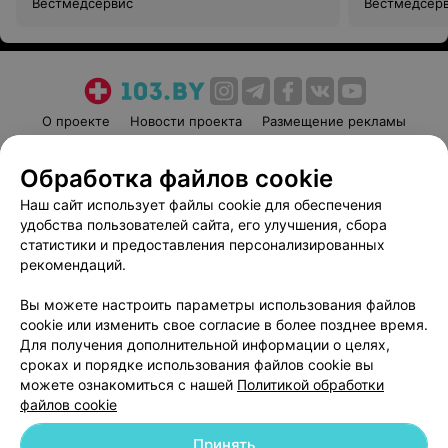
Вестмедсервис
Вестмедсер
О проекте
Новости проекта
Размещение рекламы
Медицинский маркетинг
Публичный договор
Обработка файлов cookie
Пользовательское соглашение
Способы оплаты
Наш сайт использует файлы cookie для обеспечения
Вакансии
Партнеры
удобства пользователей сайта, его улучшения, сбора
Написать руководителю 103.by
статистики и предоставления персонализированных
Написать в поддержку
рекомендаций.
Персональные настройки cookie
Вы можете настроить параметры использования файлов
Обработка персональных данных
cookie или изменить свое согласие в более позднее время.
Для получения дополнительной информации о целях,
сроках и порядке использования файлов cookie вы
можете ознакомиться с нашей
Политикой обработки
файлов cookie
Принять