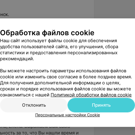
нск.
 анализа маммограм».
Обработка файлов cookie
Наш сайт использует файлы cookie для обеспечения
удобства пользователей сайта, его улучшения, сбора
5.0
ЛОДЭ, пр-т Независимости, 58А
статистики и предоставления персонализированных
рекомендаций.
Вы можете настроить параметры использования файлов
вержден
cookie или изменить свое согласие в более позднее время.
Для получения дополнительной информации о целях,
ось то, как доктор отнеслась к 
сроках и порядке использования файлов cookie вы можете
88-летней мамы и разговору с ней. 
ознакомиться с нашей
Политикой обработки файлов cookie
черпывающие реко...
Отклонить
Принять
зависимости, 58А
Персональные настройки Cookie
нь, Елена! Выражаем Вам свою 
ьность за то, что Вы нашли время и 