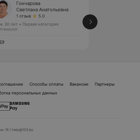
Гончарова
Хмыл
Светлана Анатольевна
Ольга
1 отзыв
5.0
2 отзы
ж 30 лет
•
Первая категория
Стаж 10 лет
•
Втор
тгенолог
Рентгенолог
ДЭ
ЛОДЭ
соглашение
Способы оплаты
Вакансии
Партнеры
ботка персональных данных
ом. 16 | help@103.by