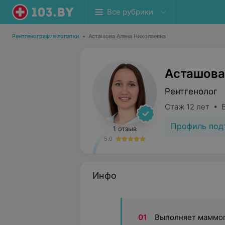
Все рубрики
Рентгенография лопатки
•
Асташова Алена Николаевна
Асташова
Рентгенолог
Стаж 12 лет • 
Профиль под
1 отзыв
5.0
Инфо
Выполняет маммо