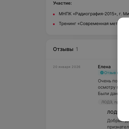
Участие:
МНПК «Радиография-2015», г. Ми
Тренинг «Современная методика
Отзывы
1
Елена
20 января 2026
Отзыв подт
Очень понравил
осмотру моей 
Были даны ис
ЛОДЭ, пр-т Не
ЛОДЭ
Добрый де
признател