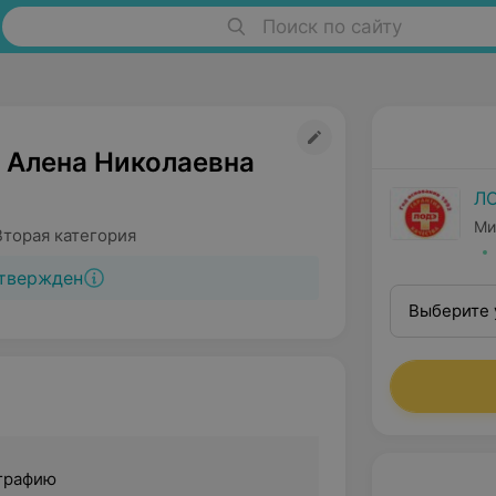
Поиск по сайту
 Алена Николаевна
Л
Ми
Вторая категория
твержден
Выберите 
графию