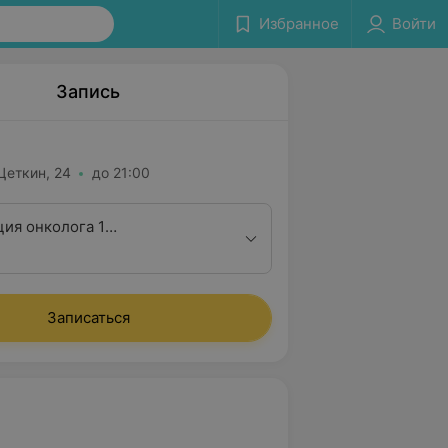
Избранное
Войти
Запись
 Цеткин, 24
до 21:00
ция онколога 1
ционной категории
Записаться