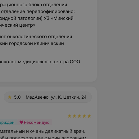
ерационного блока отделения
г. отделение перепрофилировано:
оидной патологии) УЗ «Минский
ический центр»
лог онкологического отделения
кий городской клинический
-онколог медицинского центра ООО
5.0
МедАвеню, ул. К. Цеткин, 24
вержден
Рекомендую
мательный и очень деликатный врач. 
обы происходящее с моим здоровьем 