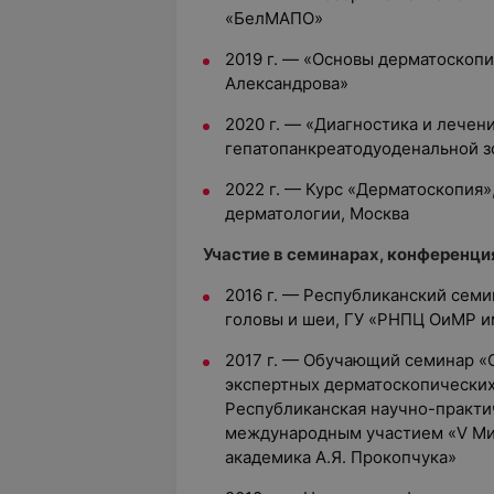
«БелМАПО»
2019 г. — «Основы дерматоскопи
Александрова»
2020 г. — «Диагностика и лечен
гепатопанкреатодуоденальной 
2022 г. — Курс «Дерматоскопия
дерматологии, Москва
Участие в семинарах, конференци
2016 г. — Республиканский семи
головы и шеи, ГУ «РНПЦ ОиМР им
2017 г. — Обучающий семинар «
экспертных дерматоскопических
Республиканская научно-практи
международным участием «V Ми
академика А.Я. Прокопчука»