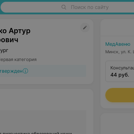
Поиск по сайту
ко Артур
рович
МедАвеню
рург
Минск, ул. К.
Первая категория
Консульта
твержден
44 руб.
квалифика
 диагностика образований кожи