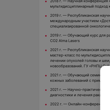
2018 г. — Научная конференция
мультидисциплинарный подход к
2019 г. — Республиканская науч
международным участием «Дост
специализированной онкологиче
2019 г. — Обучающий курс для р
CO2 Alma Lasers
2021 г. — Республиканская науч
мастер-класс по мультидисципл
лечении опухолей головы и шеи
новообразований. ГУ «РНПЦ ОиМ
2021 г. — Обучающий семинар «
кожных заболеваний с применен
2021 г. — Научно-практический
диагностики и лечения рака щи
2022 г. — Онлайн-конференция 