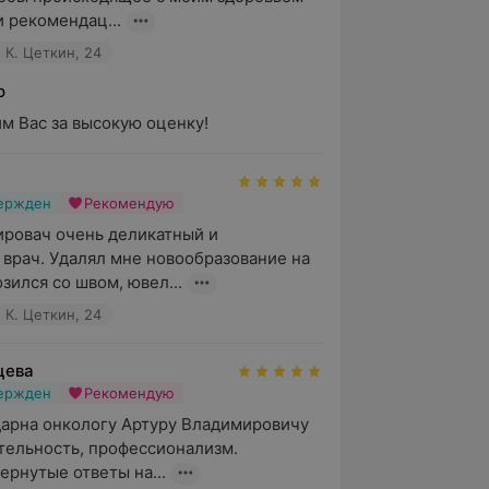
и рекомендац...
 К. Цеткин, 24
ю
м Вас за высокую оценку!
вержден
Рекомендую
ровач очень деликатный и 
врач. Удалял мне новообразование на 
зился со швом, ювел...
 К. Цеткин, 24
цева
вержден
Рекомендую
арна онкологу Артуру Владимировичу  
тельность, профессионализм.

ернутые ответы на...