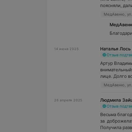
поясняли, дал
МедАвеню, ул.
МедАвен
Благодари
Наталья Лось
14 июня 2025
Отзыв подт
Артур Владими
внимательный 
лице. Долго во
МедАвеню, ул.
Людмила Зай
26 апреля 2025
Отзыв подт
Весьма благод
за  доброжела
Получила разв