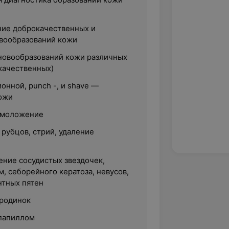
ние доброкачественных и
вообразований кожи
новообразований кожи различных
качественных)
нной, рunch -, и shave —
ожи
омоложение
рубцов, стрий, удаление
ение сосудистых звездочек,
, себорейного кератоза, невусов,
нтных пятен
 родинок
папиллом