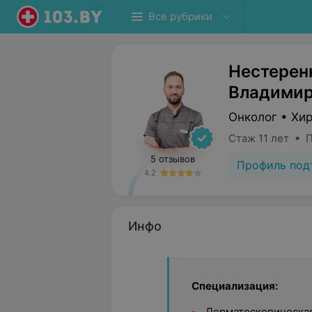
Все рубрики
Нестерен
Владими
Онколог • Хи
Стаж 11 лет • 
5 отзывов
Профиль под
4.2
Инфо
Специализация:
Дерматоскопическая