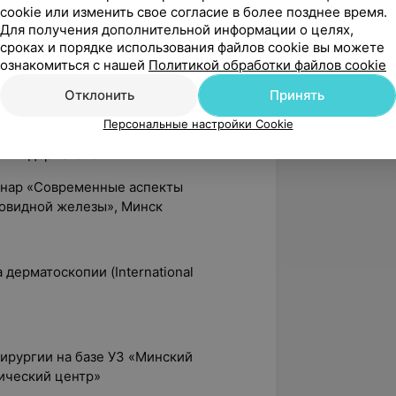
usha and Radiation Medicine e-
cookie или изменить свое согласие в более позднее время.
Для получения дополнительной информации о целях,
or Hibakushas’ Medical Care (NASHIM)
сроках и порядке использования файлов cookie вы можете
Основы дерматоскопии: теория и
ознакомиться с нашей
Политикой обработки файлов cookie
Отклонить
Принять
а онлайн-лекции «Основные ошибки в
Персональные настройки Cookie
кие приемы в дерматоскопии»,
ения дерматологии
инар «Современные аспекты
товидной железы», Минск
ерматоскопии (International
хирургии на базе УЗ «Минский
ический центр»