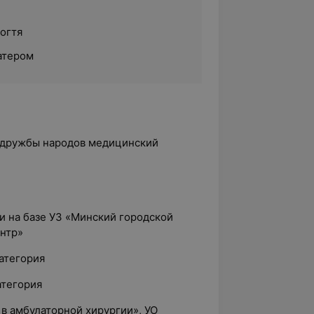
огтя
атером
а дружбы народов медицинский
ии на базе УЗ «Минский городской
нтр»
категория
атегория
 в амбулаторной хирургии», УО