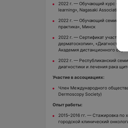
2022 г. — Обучающий курс «Hibak
learning», Nagasaki Association f
2022 г. — Обучающий семинар «
практика», Минск
2022 г. — Сертификат участник
дерматоскопии», «Диагностичес
Академия дистанционного обуч
2022 г. — Республиканский сем
диагностики и лечения рака щи
Участие в ассоциациях:
Член Международного общества д
Dermoscopy Society)
Опыт работы:
2015–2016 гг. — Стажировка по 
городской клинический онколог