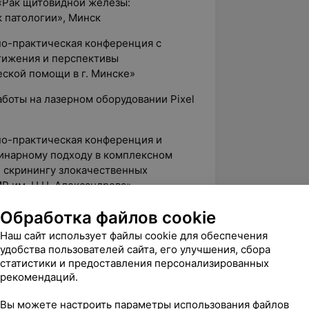
 «Рак щитовидной железы:
 патологии», Минск
но-практическая конференция с
ижения и перспективы
ской помощи в г. Минске»
аботы на лазерном оборудовании Pixel
но-практическая конференция и
инарному подходу в комплексном
, скринингу злокачественных
Р им. Н.Н. Александрова»
Лазерное омоложение и лечение
Обработка файлов cookie
ием СО2-лазера AcuPulse», Минск
Наш сайт использует файлы cookie для обеспечения
удобства пользователей сайта, его улучшения, сбора
 семинар «Актуальные вопросы
статистики и предоставления персонализированных
товидной железы», Минск
рекомендаций.
«Melanoma Day 2022», Киев
Вы можете настроить параметры использования файлов