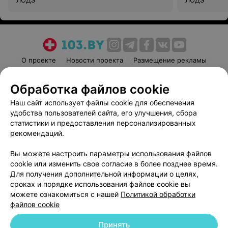
ЛОДЭ
ЛОДЭ
О проекте
Новости проекта
Размещение рекламы
Медицинский маркетинг
Публичный договор
Обработка файлов cookie
Пользовательское соглашение
Способы оплаты
Наш сайт использует файлы cookie для обеспечения
Вакансии
Партнеры
удобства пользователей сайта, его улучшения, сбора
Написать руководителю 103.by
статистики и предоставления персонализированных
Написать в поддержку
рекомендаций.
Персональные настройки cookie
Вы можете настроить параметры использования файлов
Обработка персональных данных
cookie или изменить свое согласие в более позднее время.
Для получения дополнительной информации о целях,
сроках и порядке использования файлов cookie вы
можете ознакомиться с нашей
Политикой обработки
файлов cookie
Принять