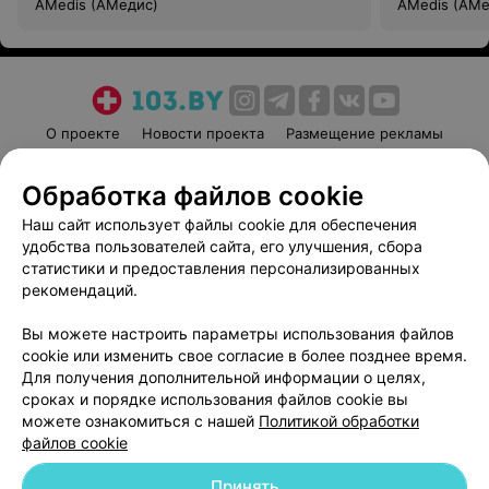
AMedis (АМедис)
AMedis (АМе
О проекте
Новости проекта
Размещение рекламы
Медицинский маркетинг
Публичный договор
Обработка файлов cookie
Пользовательское соглашение
Способы оплаты
Наш сайт использует файлы cookie для обеспечения
Вакансии
Партнеры
удобства пользователей сайта, его улучшения, сбора
Написать руководителю 103.by
статистики и предоставления персонализированных
Написать в поддержку
рекомендаций.
Персональные настройки cookie
Вы можете настроить параметры использования файлов
Обработка персональных данных
cookie или изменить свое согласие в более позднее время.
Для получения дополнительной информации о целях,
сроках и порядке использования файлов cookie вы
можете ознакомиться с нашей
Политикой обработки
файлов cookie
Принять