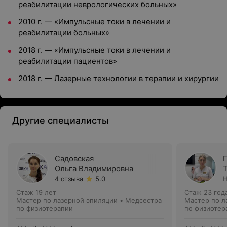
реабилитации неврологических больных»
2010 г. — «Импульсные токи в лечении и
реабилитации больных»
2018 г. — «Импульсные токи в лечении и
реабилитации пациентов»
2018 г. — Лазерные технологии в терапии и хирургии
Другие специалисты
Садовская
Ольга Владимировна
4 отзыва
5.0
Н
Стаж 19 лет
Стаж 23 год
Мастер по лазерной эпиляции • Медсестра
Мастер по л
по физиотерапии
по физиотер