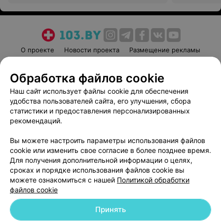
О проекте
Новости проекта
Размещение рекламы
Медицинский маркетинг
Публичный договор
Обработка файлов cookie
Пользовательское соглашение
Способы оплаты
Наш сайт использует файлы cookie для обеспечения
Вакансии
Партнеры
удобства пользователей сайта, его улучшения, сбора
Написать руководителю 103.by
статистики и предоставления персонализированных
Написать в поддержку
рекомендаций.
Персональные настройки cookie
Вы можете настроить параметры использования файлов
Обработка персональных данных
cookie или изменить свое согласие в более позднее время.
Для получения дополнительной информации о целях,
сроках и порядке использования файлов cookie вы
можете ознакомиться с нашей
Политикой обработки
файлов cookie
Принять
© 2026 ООО «Артокс Лаб», УНП 191700409
| 220012, Республика Беларусь,