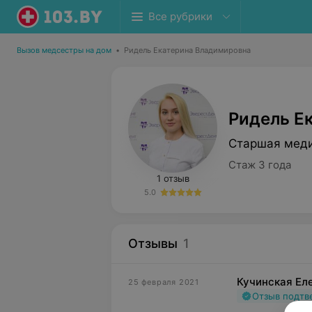
Все рубрики
Вызов медсестры на дом
•
Ридель Екатерина Владимировна
Ридель Е
Старшая меди
Стаж 3 года
1 отзыв
5.0
Отзывы
1
Кучинская Ел
25 февраля 2021
Отзыв подт