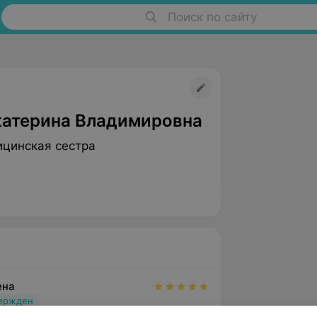
Поиск по сайту
катерина Владимировна
цинская сестра
ена
вержден