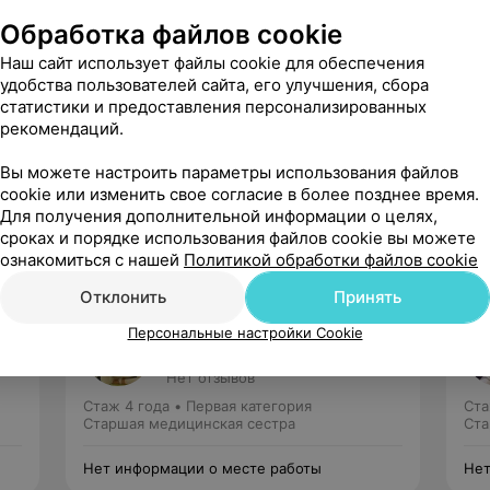
 огромную благодарность врачу Лецко 
Обработка файлов cookie
у за чуткое отношение к пациентам, 
, советы ...
Наш сайт использует файлы cookie для обеспечения
удобства пользователей сайта, его улучшения, сбора
огия ЭверестДент
статистики и предоставления персонализированных
рекомендаций.
агодарим Вас за такой приятный и 
 отзыв! Мы стремимся, чтобы нашим 
Вы можете настроить параметры использования файлов
 было комфортно и максимал...
cookie или изменить свое согласие в более позднее время.
Для получения дополнительной информации о целях,
сроках и порядке использования файлов cookie вы можете
ознакомиться с нашей
Политикой обработки файлов cookie
Отклонить
Принять
Соловьева
Персональные настройки Cookie
Елена Леонидовна
Нет отзывов
Стаж 4 года
•
Первая категория
Ста
Старшая медицинская сестра
Ста
Нет информации о месте работы
Нет