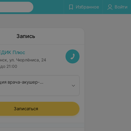
Избранное
Войти
Запись
ЕДИК Плюс
нск, ул. Чюрлёниса, 24
до 21:00
ция врача-акушер-
а высшей квалификационной
Записаться