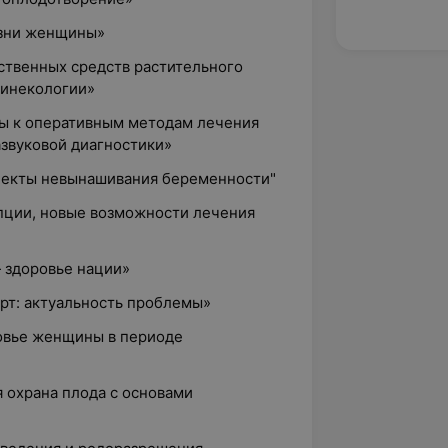
изни женщины»
ственных средств растительного
гинекологии»
ы к оперативным методам лечения
азвуковой диагностики»
пекты невынашивания беременности"
епции, новые возможности лечения
 здоровье нации»
рт: актуальность проблемы»
ровье женщины в периоде
я охрана плода с основами