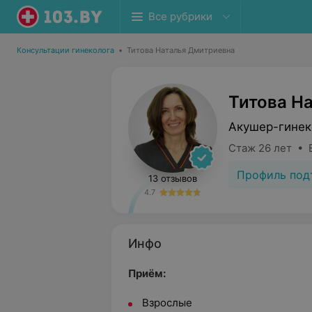
Все рубрики
Консультации гинеколога
•
Титова Наталья Дмитриевна
Титова Н
Акушер-гинек
Стаж 26 лет • 
Профиль под
13 отзывов
4.7
Инфо
Приём:
Взрослые