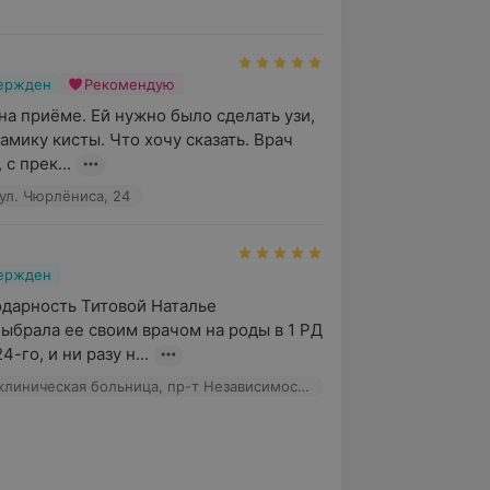
вержден
Рекомендую
на приёме. Ей нужно было сделать узи, 
мику кисты. Что хочу сказать. Врач 
с прек...
ул. Чюрлёниса, 24
вержден
дарность Титовой Наталье 
ыбрала ее своим врачом на роды в 1 РД 
-го, и ни разу н...
1-я городская клиническая больница, пр-т Независимости, 64