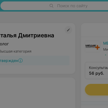
Поиск по сайту
аталья Дмитриевна
М
олог
Ми
Высшая категория
твержден
Консульта
56 руб.
гинеколог
категории