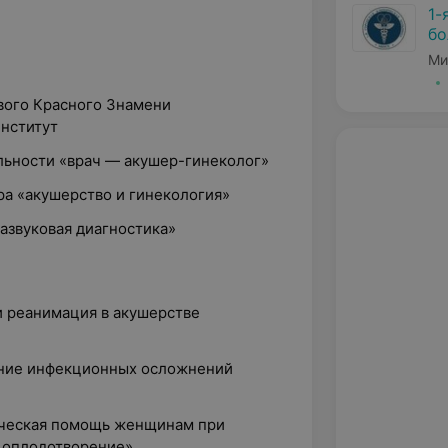
1-
бо
Ми
ового Красного Знамени
нститут
альности «врач — акушер-гинеколог»
ра «акушерство и гинекология»
развуковая диагностика»
и реанимация в акушерстве
ение инфекционных осложнений
ическая помощь женщинам при
 оплодотворение»