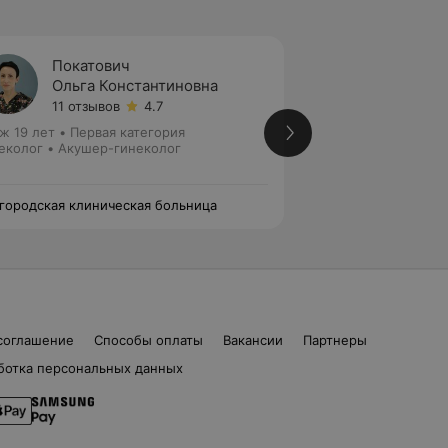
Покатович
Шкару
Ольга Константиновна
Алекс
11 отзывов
4.7
10 отз
ж 19 лет
•
Первая категория
Стаж 13 лет
•
Перв
еколог • Акушер-гинеколог
Акушер-гинеколог
 городская клиническая больница
1-я городская кли
соглашение
Способы оплаты
Вакансии
Партнеры
ботка персональных данных