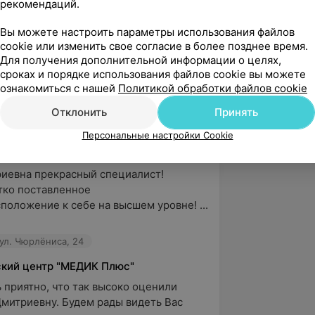
рекомендаций.
Вы можете настроить параметры использования файлов
cookie или изменить свое согласие в более позднее время.
Для получения дополнительной информации о целях,
с, ул. Чюрлёниса, 24
сроках и порядке использования файлов cookie вы можете
ознакомиться с нашей
Политикой обработки файлов cookie
 больница, пр-т Независимости, 64
Отклонить
Принять
Персональные настройки Cookie
вержден
Рекомендую
иевна прекрасный специалист! 
тко поставленное 
положение к себе на высшем уровне! ...
ул. Чюрлёниса, 24
кий центр "МЕДИК Плюс"
 приятно, что так высоко оценили 
митриевну. Будем рады видеть Вас 