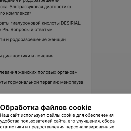
 ведения и родоразрешения
ка. Ультразвуковая диагностика
го комплекса»
раты гиалуроновой кислоты DESIRIAL.
 РБ. Вопросы и ответы»
сти и родоразрешение женщин
ы диагностики и лечения
олевания женских половых органов»
нты гормональной терапии: менопауза
ческая хирургия и гинекология»
Обработка файлов cookie
лоджи»
Наш сайт использует файлы cookie для обеспечения
енское здоровье»
удобства пользователей сайта, его улучшения, сбора
статистики и предоставления персонализированных