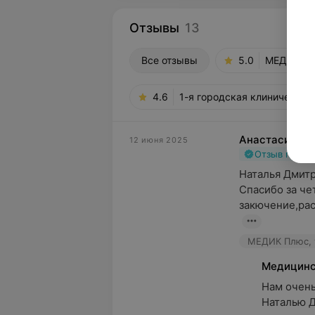
Отзывы
13
Все отзывы
5.0
МЕДИК Плю
4.6
1-я городская клиническая
Анастасия
12 июня 2025
Отзыв подт
Наталья Дмитр
Спасибо за че
закючение,рас
МЕДИК Плюс, 
Медицинс
Нам очень
Наталью Д