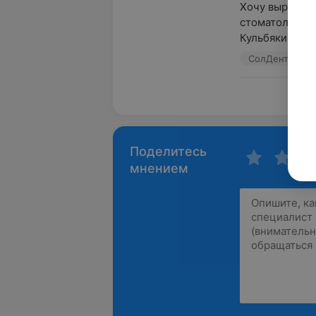
Хочу выразить
стоматологии 
Кульбякину Ан
СолДент, пр-т
Пока
Поделитесь
мнением