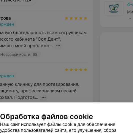
4-
Ми
трова
вержден
мную благодарность всем сотрудникам 
ского кабинета "Сол Дент", 
мся с моей проблемо...
 Независимости, 68
вержден
анную клинику для протезирования. 
ациенту, профессионализм врачей 
хвал. Подготов...
 Независимости, 68
Обработка файлов cookie
Наш сайт использует файлы cookie для обеспечения
вержден
удобства пользователей сайта, его улучшения, сбора