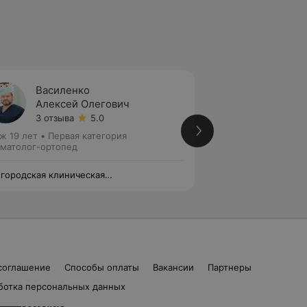
Василенко
Госпо
Алексей Олегович
Алекс
3 отзыва
5.0
Нет от
ж 19 лет
•
Первая категория
Стаж 17 лет
•
Перв
матолог-ортопед
Стоматолог-ортоп
 городская клиническая
4-я городская кли
матологическая поликлиника
стоматологическа
соглашение
Способы оплаты
Вакансии
Партнеры
ботка персональных данных