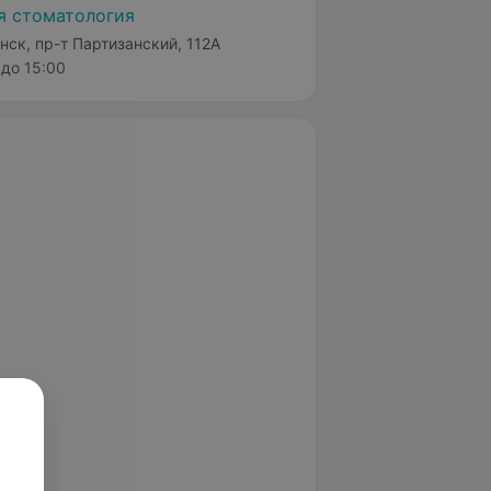
я стоматология
нск, пр-т Партизанский, 112А
до 15:00