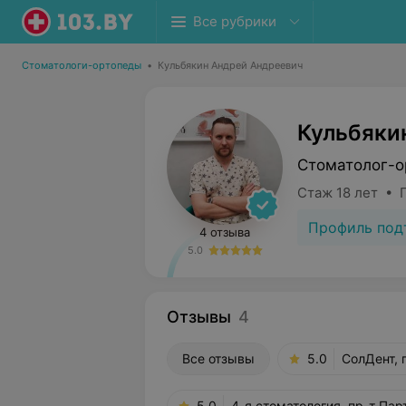
Все рубрики
Стоматологи-ортопеды
•
Кульбякин Андрей Андреевич
Кульбяки
Стоматолог-о
Стаж 18 лет • 
Профиль под
4 отзыва
5.0
Отзывы
4
Все отзывы
5.0
СолДент, 
5.0
4-я стоматология, пр-т Пар