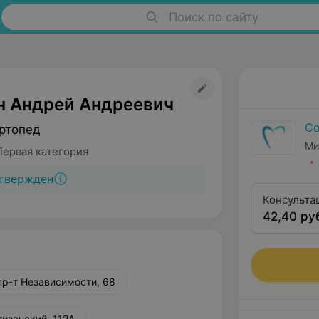
Поиск по сайту
н Андрей Андреевич
Со
ртопед
Ми
Первая категория
твержден
Консульта
42,40 ру
пр-т Независимости, 68
тизанский, 112А