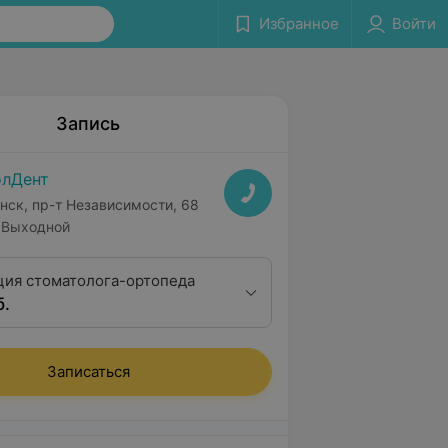
Избранное
Войти
Запись
лДент
нск, пр-т Независимости, 68
Выходной
ция стоматолога-ортопеда
б.
Записаться