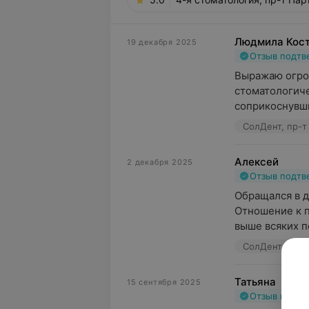
Людмила Кос
19 декабря 2025
Отзыв подт
Выражаю огро
стоматологиче
соприкоснувши
СолДент, пр-т
Алексей
2 декабря 2025
Отзыв подт
Обращался в д
Отношение к п
выше всяких по
СолДент, пр-т
Татьяна
15 сентября 2025
Отзыв подт