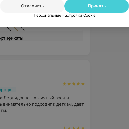
Отклонить
Принять
Персональные настройки Cookie
ертификаты
вержден
а Леонидовна - отличный врач и 
ь внимательно подходит к деткам, дает 
еты.