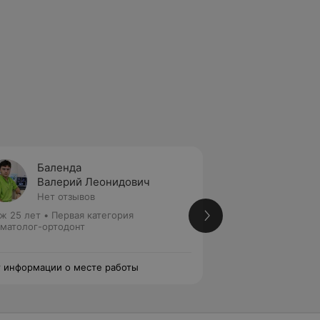
Баленда
Наумо
Валерий Леонидович
Юлия 
Нет отзывов
Нет от
ж 25 лет
•
Первая категория
Стаж 21 год
•
Высш
матолог-ортодонт
медицинских наук
Стоматолог-ортод
 информации о месте работы
Нет информации о