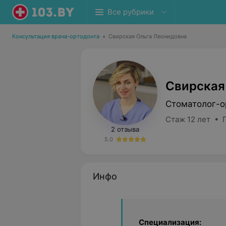
Все рубрики
Консультация врача-ортодонта
•
Свирская Ольга Леонидовна
Свирская
Стоматолог-о
Стаж 12 лет • 
2 отзыва
5.0
Инфо
Специализация: