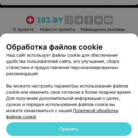
О проекте
Новости проекта
Размещение рекламы
Медицинский маркетинг
Публичный договор
Обработка файлов cookie
Пользовательское соглашение
Способы оплаты
Наш сайт использует файлы cookie для обеспечения
Вакансии
Партнеры
удобства пользователей сайта, его улучшения, сбора
Написать руководителю 103.by
статистики и предоставления персонализированных
Написать в поддержку
рекомендаций.
Персональные настройки cookie
Вы можете настроить параметры использования файлов
Обработка персональных данных
cookie или изменить свое согласие в более позднее время.
Для получения дополнительной информации о целях,
сроках и порядке использования файлов cookie вы
можете ознакомиться с нашей
Политикой обработки
файлов cookie
Принять
© 2026 ООО «Артокс Лаб», УНП 191700409
| 220012, Республика Беларусь,