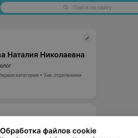
Поиск по сайту
а Наталия Николаевна
олог
ервая категория • Зав. отделением
Обработка файлов cookie
твенный медицинский университет в