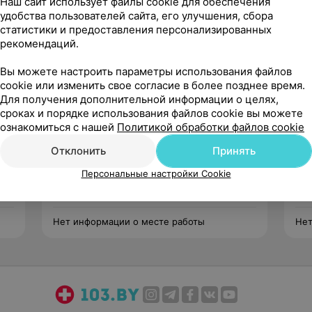
Наш сайт использует файлы cookie для обеспечения
удобства пользователей сайта, его улучшения, сбора
статистики и предоставления персонализированных
рекомендаций.
Вы можете настроить параметры использования файлов
cookie или изменить свое согласие в более позднее время.
Для получения дополнительной информации о целях,
сроках и порядке использования файлов cookie вы можете
Плотникова
ознакомиться с нашей
Политикой обработки файлов cookie
Александра Витальевна
Отклонить
Принять
5 отзывов
5.0
Стаж 33 года
•
Высшая категория
Ста
Персональные настройки Cookie
Акушер-гинеколог
Реп
Нет информации о месте работы
Нет