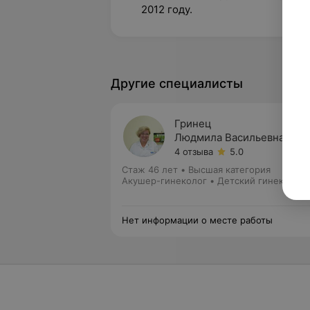
2012 году.
Другие специалисты
Гринец
Людмила Васильевна
4 отзыва
5.0
Стаж 46 лет
•
Высшая категория
Акушер-гинеколог • Детский гинеколог
Нет информации о месте работы