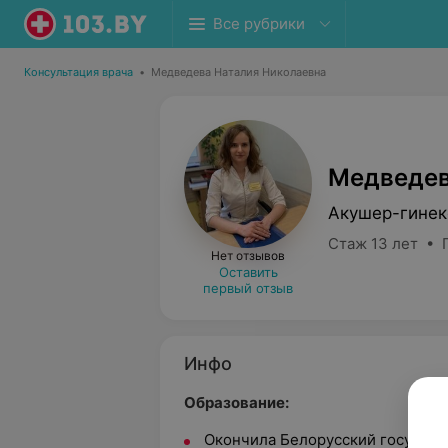
Все рубрики
Консультация врача
•
Медведева Наталия Николаевна
Медведев
Акушер-гинек
Стаж 13 лет • П
Нет отзывов
Оставить
первый отзыв
Инфо
Образование:
Окончила Белорусский государс