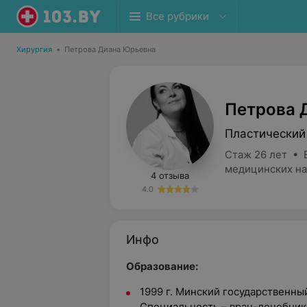
Все рубрики
Хирургия
•
Петрова Диана Юрьевна
Петрова 
Пластический
Стаж 26 лет • 
медицинских на
4 отзыва
4.0
Инфо
Образование:
1999 г. Минский государственны
Специальность – врач-лечебник