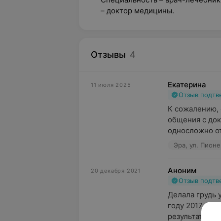
– доктор медицины.
Отзывы
4
Екатерина
11 июля 2025
Отзыв подт
К сожалению, 
общения с док
односложно от
Эра, ул. Пионе
Аноним
20 декабря 2021
Отзыв подт
Делала грудь 
году 2017 или
результат, с ю