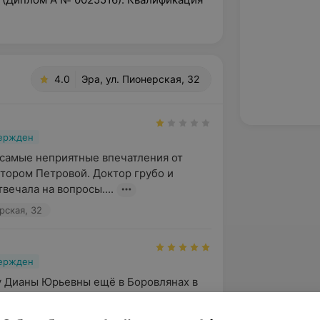
4.0
Эра, ул. Пионерская, 32
вержден
самые неприятные впечатления от 
тором Петровой. Доктор грубо и 
вечала на вопросы....
рская, 32
вержден
у Дианы Юрьевны ещё в Боровлянах в 
 2018. Получился супер-натуральный 
велирными ...