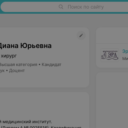
Поиск по сайту
Диана Юрьевна
Эр
 хирург
Ми
Высшая категория • Кандидат
ук • Доцент
й медицинский институт.
 (Диплом А № 0025516). Квалификация