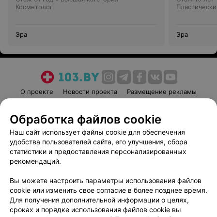
Косметолог
Пластически
Эра
Эра
О проекте
Новости проекта
Размещение рекламы
Медицинский маркетинг
Публичный договор
Обработка файлов cookie
Пользовательское соглашение
Способы оплаты
Наш сайт использует файлы cookie для обеспечения
Вакансии
Партнеры
удобства пользователей сайта, его улучшения, сбора
Написать руководителю 103.by
статистики и предоставления персонализированных
Написать в поддержку
рекомендаций.
Персональные настройки cookie
Вы можете настроить параметры использования файлов
Обработка персональных данных
cookie или изменить свое согласие в более позднее время.
Для получения дополнительной информации о целях,
сроках и порядке использования файлов cookie вы