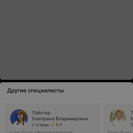
Другие специалисты
Лайхтер
Екатерина Владимировна
2 отзыва
5.0
2
Стаж 31 год
•
Высшая категория
Стаж 19 лет