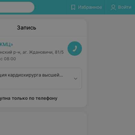
Избранное
Войти
Запись
РКМЦ»
нский р-н, аг. Ждановичи, 81/5
с 08:00
ция кардиохирурга высшей
упна только по телефону