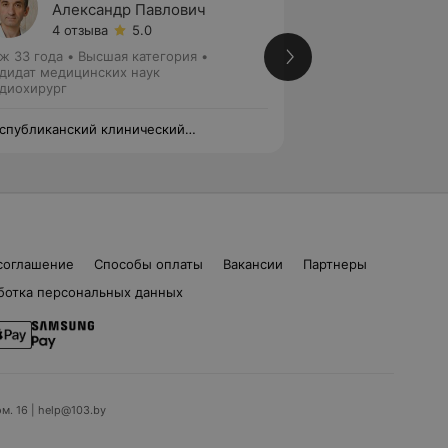
Александр Павлович
Ольга
4 отзыва
5.0
Нет от
ж 33 года
•
Высшая категория
•
Стаж 27 лет
•
Выс
дидат медицинских наук
Кардиохирург • П
диохирург
спубликанский клинический
«Республиканский
ицинский центр» Управления делами
медицинский цент
зидента Республики Беларусь
Президента Респу
соглашение
Способы оплаты
Вакансии
Партнеры
ботка персональных данных
ом. 16 | help@103.by