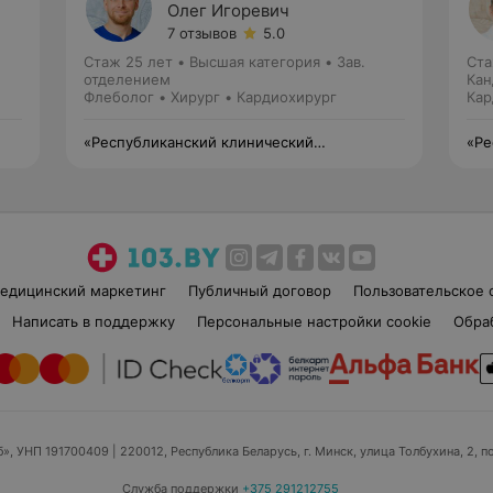
Олег Игоревич
7 отзывов
5.0
Стаж 25 лет
•
Высшая категория
•
Зав.
Ста
отделением
Кан
Флеболог • Хирург • Кардиохирург
Кар
«Республиканский клинический
«Ре
медицинский центр» Управления делами
мед
Президента Республики Беларусь
Пре
едицинский маркетинг
Публичный договор
Пользовательское 
Написать в поддержку
Персональные настройки cookie
Обра
б», УНП 191700409
| 220012, Республика Беларусь, г. Минск, улица Толбухина, 2, п
Служба поддержки
+375 291212755