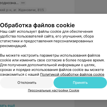
еоднозна...
ий р-н, аг. Ждановичи, 81/5
Обработка файлов cookie
вержден
Рекомендую
Наш сайт использует файлы cookie для обеспечения
УРКМЦ прооперировали сердце ( 
удобства пользователей сайта, его улучшения, сбора
я !!! операция - Пластика МК) моему 
статистики и предоставления персонализированных
ет). Хочу выра...
рекомендаций.
ий р-н, аг. Ждановичи, 81/5
Вы можете настроить параметры использования файлов
cookie или изменить свое согласие в более позднее время.
Для получения дополнительной информации о целях,
вержден
сроках и порядке использования файлов cookie вы можете
ознакомиться с нашей
Политикой обработки файлов cookie
ьтации у Комаровского Александра 
а, отличный врач, профессионал 
Отклонить
Принять
е рассказал и о...
Персональные настройки Cookie
ий р-н, аг. Ждановичи, 81/5
зать ещё