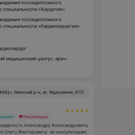
 академия последипломного
о специальности «Хирургия»;
 академия последипломного
о специальности «Кардиохирургия».
ардиохирург
ий медицинский центр», врач-
КМЦ», Минский р-н, аг. Ждановичи, 81/5
вержден
Рекомендую
одарность Александру Александровичу 
ия Олегу Викторовичу  за консультацию 