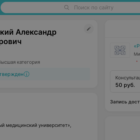
Поиск по сайту
кий Александр
рович
«
Ми
Высшая категория
твержден
Консульта
50 руб.
категории
Запись дост
ый медицинский университет»,