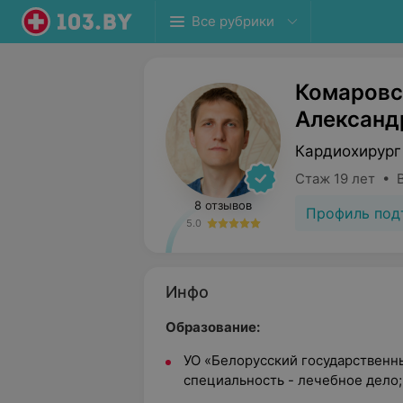
Все рубрики
Комаровс
Александ
Кардиохирург
Стаж 19 лет • 
8 отзывов
Профиль под
5.0
Инфо
Образование:
УО «Белорусский государственн
специальность - лечебное дело;