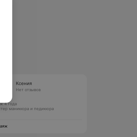
Ксения
Нет отзывов
ж 4 года
тер маникюра и педикюра
лаяж