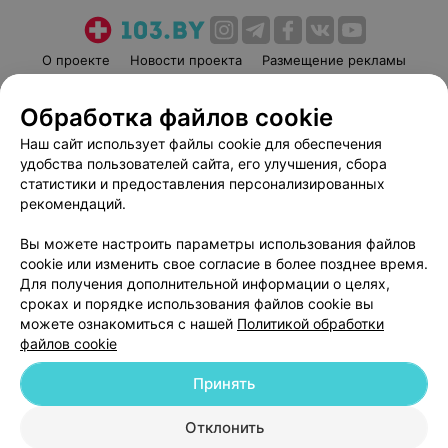
О проекте
Новости проекта
Размещение рекламы
Медицинский маркетинг
Публичный договор
Обработка файлов cookie
Пользовательское соглашение
Способы оплаты
Наш сайт использует файлы cookie для обеспечения
Вакансии
Партнеры
удобства пользователей сайта, его улучшения, сбора
Написать руководителю 103.by
статистики и предоставления персонализированных
Написать в поддержку
рекомендаций.
Персональные настройки cookie
Вы можете настроить параметры использования файлов
Обработка персональных данных
cookie или изменить свое согласие в более позднее время.
Для получения дополнительной информации о целях,
сроках и порядке использования файлов cookie вы
можете ознакомиться с нашей
Политикой обработки
файлов cookie
Принять
© 2026 ООО «Артокс Лаб», УНП 191700409
| 220012, Республика Беларусь,
г. Минск, улица Толбухина, 2, пом. 16 | help@103.by
Отклонить