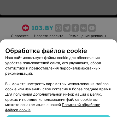
О проекте
Новости проекта
Размещение рекламы
Медицинский маркетинг
Публичный договор
Обработка файлов cookie
Пользовательское соглашение
Способы оплаты
Наш сайт использует файлы cookie для обеспечения
Вакансии
Партнеры
удобства пользователей сайта, его улучшения, сбора
Написать руководителю 103.by
статистики и предоставления персонализированных
Написать в поддержку
рекомендаций.
Персональные настройки cookie
Вы можете настроить параметры использования файлов
Обработка персональных данных
cookie или изменить свое согласие в более позднее время.
Для получения дополнительной информации о целях,
сроках и порядке использования файлов cookie вы
можете ознакомиться с нашей
Политикой обработки
файлов cookie