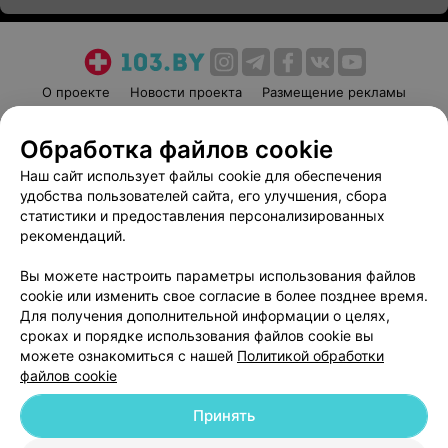
О проекте
Новости проекта
Размещение рекламы
Медицинский маркетинг
Публичный договор
Обработка файлов cookie
Пользовательское соглашение
Способы оплаты
Наш сайт использует файлы cookie для обеспечения
Вакансии
Партнеры
удобства пользователей сайта, его улучшения, сбора
Написать руководителю 103.by
статистики и предоставления персонализированных
Написать в поддержку
рекомендаций.
Персональные настройки cookie
Вы можете настроить параметры использования файлов
Обработка персональных данных
cookie или изменить свое согласие в более позднее время.
Для получения дополнительной информации о целях,
сроках и порядке использования файлов cookie вы
можете ознакомиться с нашей
Политикой обработки
файлов cookie
Принять
© 2026 ООО «Артокс Лаб», УНП 191700409
| 220012, Республика Беларусь,