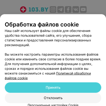
О проекте
Новости проекта
Размещение рекламы
Обработка файлов cookie
Медицинский маркетинг
Публичный договор
Пользовательское соглашение
Способы оплаты
Наш сайт использует файлы cookie для обеспечения
удобства пользователей сайта, его улучшения, сбора
Вакансии
Партнеры
статистики и предоставления персонализированных
Написать руководителю 103.by
рекомендаций.
Написать в поддержку
Вы можете настроить параметры использования файлов
Персональные настройки cookie
cookie или изменить свое согласие в более позднее время.
Обработка персональных данных
Для получения дополнительной информации о целях,
сроках и порядке использования файлов cookie вы
можете ознакомиться с нашей
Политикой обработки
файлов cookie
Принять
© 2026 ООО «Артокс Лаб», УНП 191700409
| 220012, Республика Беларусь,
Отклонить
г. Минск, улица Толбухина, 2, пом. 16 | help@103.by
Персональные настройки Cookie