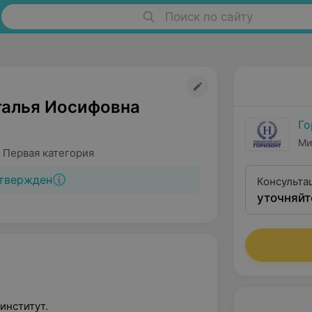
Поиск по сайту
талья Иосифовна
Го
Ми
 Первая категория
твержден
Консульта
уточняйт
институт.