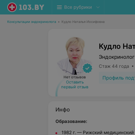
Все рубрики
Консультации эндокринолога
•
Кудло Наталья Иосифовна
Кудло На
Эндокринолог
Стаж 44 года •
Профиль под
Нет отзывов
Оставить
первый отзыв
Инфо
Образование:
1982 г. — Рижский медицинский 