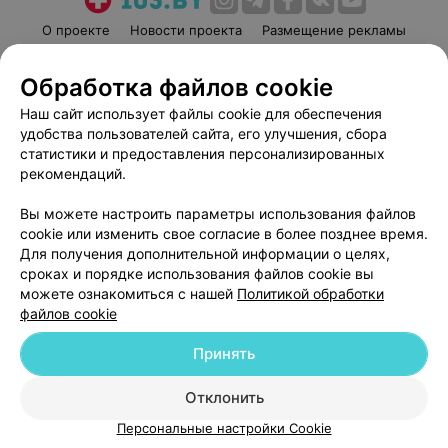
О проекте
Новости проекта
Размещение рекламы
Медицинский маркетинг
Публичный договор
Обработка файлов cookie
Пользовательское соглашение
Способы оплаты
Наш сайт использует файлы cookie для обеспечения
Вакансии
Партнеры
удобства пользователей сайта, его улучшения, сбора
Написать руководителю 103.by
статистики и предоставления персонализированных
Написать в поддержку
рекомендаций.
Персональные настройки cookie
Вы можете настроить параметры использования файлов
Обработка персональных данных
cookie или изменить свое согласие в более позднее время.
Для получения дополнительной информации о целях,
сроках и порядке использования файлов cookie вы
можете ознакомиться с нашей
Политикой обработки
файлов cookie
Принять
© 2026 ООО «Артокс Лаб», УНП 191700409
| 220012, Республика Беларусь,
г. Минск, улица Толбухина, 2, пом. 16 | help@103.by
Отклонить
Служба поддержки
+375 291212755
Персональные настройки Cookie