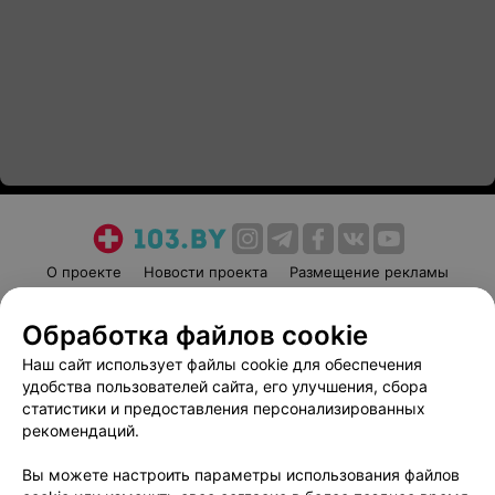
О проекте
Новости проекта
Размещение рекламы
Медицинский маркетинг
Публичный договор
Обработка файлов cookie
Пользовательское соглашение
Способы оплаты
Наш сайт использует файлы cookie для обеспечения
Вакансии
Партнеры
удобства пользователей сайта, его улучшения, сбора
Написать руководителю 103.by
статистики и предоставления персонализированных
Написать в поддержку
рекомендаций.
Персональные настройки cookie
Вы можете настроить параметры использования файлов
Обработка персональных данных