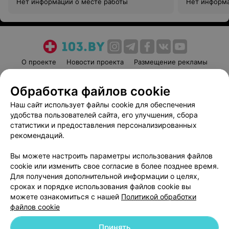
Нет информации о месте работы
Нет информа
О проекте
Новости проекта
Размещение рекламы
Медицинский маркетинг
Публичный договор
Обработка файлов cookie
Пользовательское соглашение
Способы оплаты
Наш сайт использует файлы cookie для обеспечения
Вакансии
Партнеры
удобства пользователей сайта, его улучшения, сбора
Написать руководителю 103.by
статистики и предоставления персонализированных
Написать в поддержку
рекомендаций.
Персональные настройки cookie
Вы можете настроить параметры использования файлов
Обработка персональных данных
cookie или изменить свое согласие в более позднее время.
Для получения дополнительной информации о целях,
сроках и порядке использования файлов cookie вы
можете ознакомиться с нашей
Политикой обработки
файлов cookie
Принять