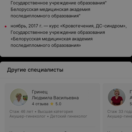
Государственное учреждение образования"
Белорусская медицинская академия
последипломного образования"
ноябрь, 2017 г. — курс «Кровотечения, ДС-синдром»,
Государственное учреждение образования
«Белорусская медицинская академия
последипломного образования»
Другие специалисты
Гринец
Людмила Васильевна
4 отзыва
5.0
5
Стаж 46 лет
•
Высшая категория
Стаж 33 год
Акушер-гинеколог • Детский гинеколог
Акушер-гин