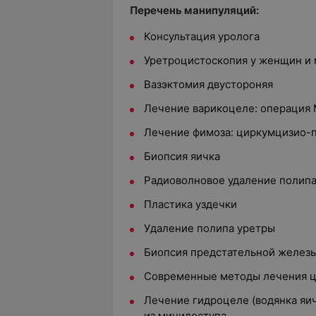
Перечень манипуляций:
Консультация уролога
Уретроцистоскопия у женщин и
Вазэктомия двустороняя
Лечение варикоцеле: операция 
Лечение фимоза: циркумцизио-
Биопсия яичка
Радиоволновое удаление полип
Пластика уздечки
Удаление полипа уретры
Биопсия предстательной желез
Современные методы лечения ц
Лечение гидроцеле (водянка яи
из минидоступа