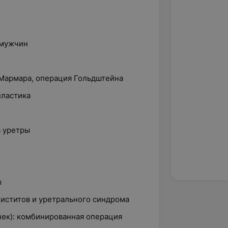
 мужчин
Мармара, операция Гольдштейна
пластика
а уретры
ы
иститов и уретрального синдрома
чек): комбинированная операция