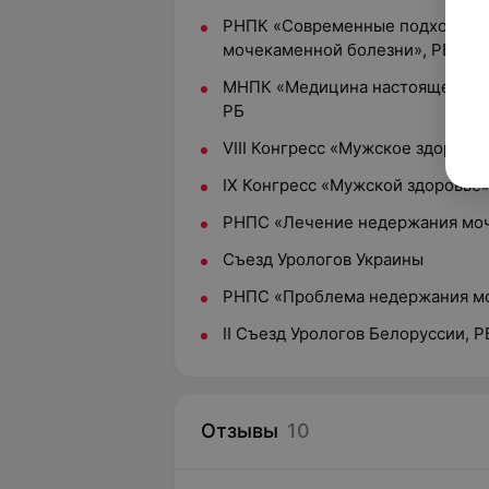
РНПК «Современные подходы в 
мочекаменной болезни», РБ
МНПК «Медицина настоящего: п
РБ
VIII Конгресс «Мужское здоровь
IX Конгресс «Мужской здоровье»
РНПС «Лечение недержания мочи
Съезд Урологов Украины
РНПС «Проблема недержания мо
II Съезд Урологов Белоруссии, Р
Отзывы
10