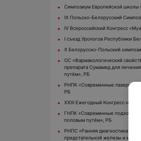
Симпозиум Европейской школы 
IX Польско-Белорусский Симпоз
IV Всероссийский Конгресс «Му
I съезд Урологов Республики Бе
X Белорусско-Польский симпози
ОС «Фармакологический свойст
препарата Сумамед для лечени
путём», РБ
РНПК «Современные лазерные те
РБ
XXIII Ежегодный Конгресс неме
ГНПК «Современные подходы к 
половым путём», РБ
РНПС «Ранняя диагностика и ко
предстательной железы и мочев