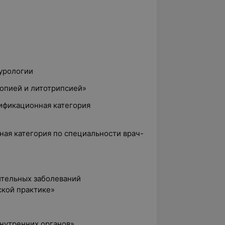
 урологии
копией и литотрипсией»
лификационная категория
ная категория по специальности врач-
ительных заболеваний
ской практике»
внутренних органов»