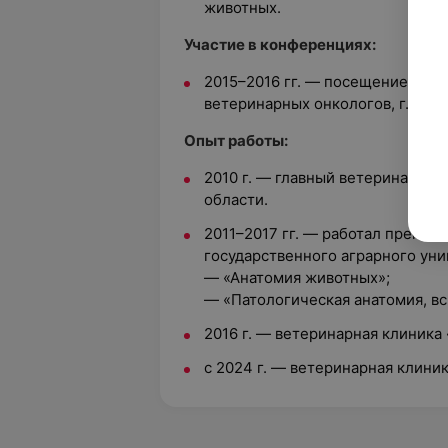
животных.
Участие в конференциях:
2015–2016 гг. — посещение Все
ветеринарных онкологов, г. Моск
Опыт работы:
2010 г. — главный ветеринарны
области.
2011–2017 гг. — работал препод
государственного аграрного ун
— «Анатомия животных»;
— «Патологическая анатомия, вс
2016 г. — ветеринарная клиника 
с 2024 г. — ветеринарная клини