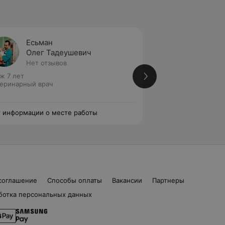
Есьман
Акбер
Олег Тадеушевич
Антон
Нет отзывов
Нет от
ж 7 лет
Стаж 7 лет
еринарный врач
Ветеринарный вра
 информации о месте работы
Нет информации о
соглашение
Способы оплаты
Вакансии
Партнеры
ботка персональных данных