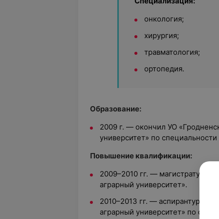
Специализация:
онкология;
хирургия;
травматология;
ортопедия.
Образование:
2009 г. — окончил УО «Гроднен
университет» по специальности
Повышение квалификации:
2009–2010 гг. — магистратура п
аграрный университет».
2010–2013 гг. — аспирантура УО
аграрный университет» по спец