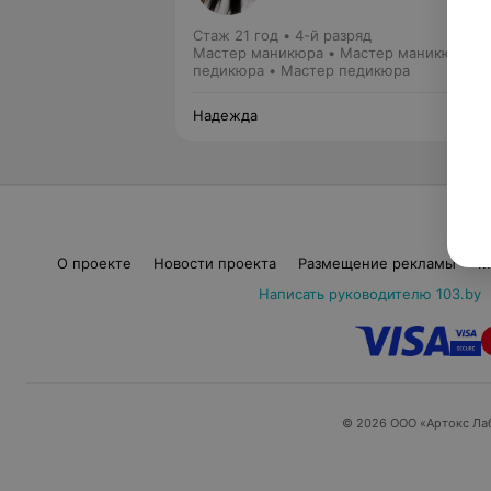
Стаж 21 год
•
4-й разряд
Мастер маникюра • Мастер маникюра и
педикюра • Мастер педикюра
Надежда
О проекте
Новости проекта
Размещение рекламы
М
Написать руководителю 103.by
© 2026 ООО «Артокс Ла