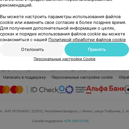
рекомендаций.
Стаж 28 лет
•
4-й разряд
Мастер маникюра • Мастер педикюра •
Вы можете настроить параметры использования файлов
Мастер маникюра и педикюра
cookie или изменить свое согласие в более позднее время.
Для получения дополнительной информации о целях,
Надежда
сроках и порядке использования файлов cookie вы можете
ознакомиться с нашей
Политикой обработки файлов cookie
Отклонить
Принять
Персональные настройки Cookie
едицинский маркетинг
Публичный договор
Пользовательское 
Написать в поддержку
Персональные настройки cookie
Обра
б», УНП 191700409
| 220012, Республика Беларусь, г. Минск, улица Толбухина, 2, п
Служба поддержки
+375 291212755