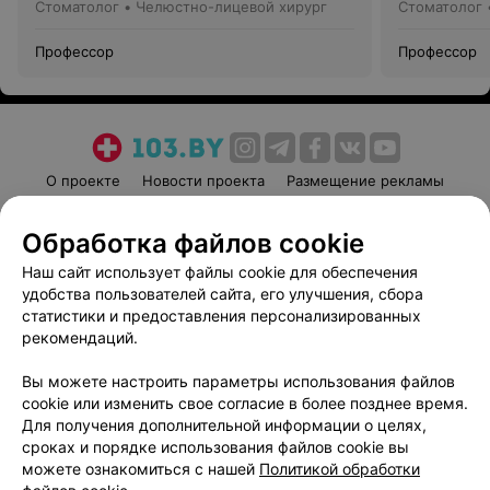
Стоматолог • Челюстно-лицевой хирург
Стоматолог 
Профессор
Профессор
О проекте
Новости проекта
Размещение рекламы
Медицинский маркетинг
Публичный договор
Обработка файлов cookie
Пользовательское соглашение
Способы оплаты
Наш сайт использует файлы cookie для обеспечения
Вакансии
Партнеры
удобства пользователей сайта, его улучшения, сбора
Написать руководителю 103.by
статистики и предоставления персонализированных
Написать в поддержку
рекомендаций.
Персональные настройки cookie
Вы можете настроить параметры использования файлов
Обработка персональных данных
cookie или изменить свое согласие в более позднее время.
Для получения дополнительной информации о целях,
сроках и порядке использования файлов cookie вы
можете ознакомиться с нашей
Политикой обработки