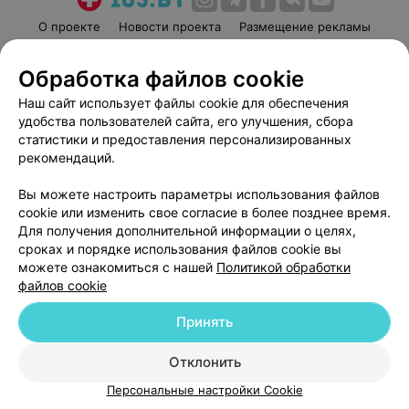
О проекте
Новости проекта
Размещение рекламы
Медицинский маркетинг
Публичный договор
Обработка файлов cookie
Пользовательское соглашение
Способы оплаты
Наш сайт использует файлы cookie для обеспечения
Вакансии
Партнеры
удобства пользователей сайта, его улучшения, сбора
Написать руководителю 103.by
статистики и предоставления персонализированных
Написать в поддержку
рекомендаций.
Персональные настройки cookie
Вы можете настроить параметры использования файлов
Обработка персональных данных
cookie или изменить свое согласие в более позднее время.
Для получения дополнительной информации о целях,
сроках и порядке использования файлов cookie вы
можете ознакомиться с нашей
Политикой обработки
файлов cookie
Принять
© 2026 ООО «Артокс Лаб», УНП 191700409
| 220012, Республика Беларусь,
г. Минск, улица Толбухина, 2, пом. 16 | help@103.by
Отклонить
Служба поддержки
+375 291212755
Персональные настройки Cookie