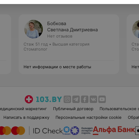
Бобкова
Светлана Дмитриевна
Нет отзывов
Стаж 51 год
•
Высшая категория
Ста
Стоматолог
Сто
Нет информации о месте работы
Нет
едицинский маркетинг
Публичный договор
Пользовательское 
Написать в поддержку
Персональные настройки cookie
Обра