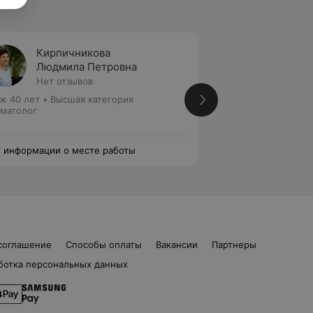
Кирпичникова
Хваль
Людмила Петровна
Игорь
Нет отзывов
1 отзыв
ж 40 лет
•
Высшая категория
Стаж 37 лет
•
Перв
матолог
Стоматолог
 информации о месте работы
Нет информации о
соглашение
Способы оплаты
Вакансии
Партнеры
ботка персональных данных