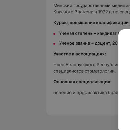
Минский государственный медицин
Красного Знамени в 1972 г. по спе
Курсы, повышение квалификации,
Ученая степень – кандидат меди
Ученое звание – доцент, 2010 г.
Участие в ассоциациях:
Член Белорусского Республиканск
специалистов стоматологии.
Основная специализация:
лечение и профилактика болезней