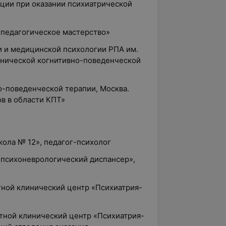
ции при оказании психиатрической
-педагогическое мастерство»
и и медицинской психологии РПА им.
линической когнитивно-поведенческой
о-поведенческой терапии, Москва.
в в области КПТ»
кола № 12», педагог-психолог
 психоневрологический диспансер»,
тной клинический центр «Психиатрия-
стной клинический центр «Психиатрия-