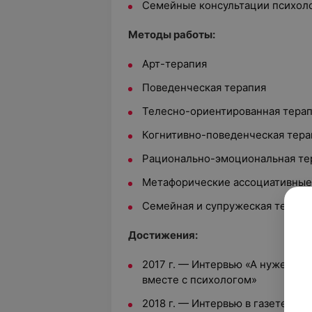
Семейные консультации психол
Методы работы:
Арт-терапия
Поведенческая терапия
Телесно-ориентированная тера
Когнитивно-поведенческая тера
Рационально-эмоциональная те
Метафорические ассоциативные
Семейная и супружеская терапи
Достижения:
2017 г. — Интервью «А нужен ли
вместе с психологом»
2018 г. — Интервью в газете «М