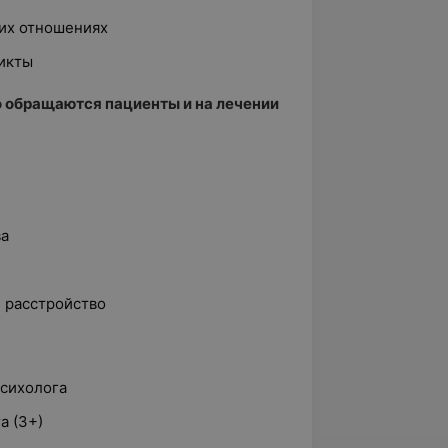
их отношениях
икты
 обращаются пациенты и на лечении
ва
 расстройство
сихолога
а (3+)