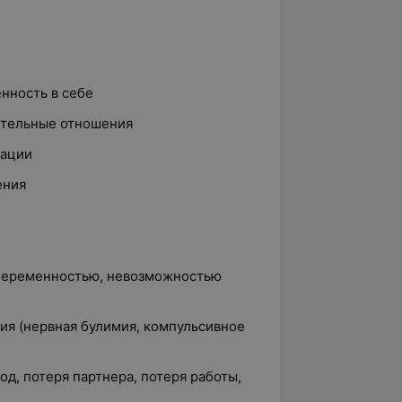
нность в себе
ительные отношения
тации
ения
 беременностью, невозможностью
ия (нервная булимия, компульсивное
од, потеря партнера, потеря работы,