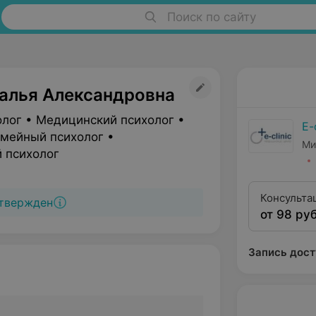
Поиск по сайту
талья Александровна
олог • Медицинский психолог •
E-
емейный психолог •
Ми
 психолог
Консульта
твержден
от 98 руб
Запись дост