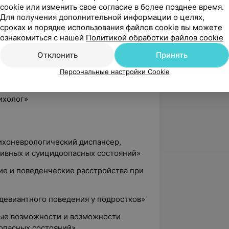
cookie или изменить свое согласие в более позднее время.
Для получения дополнительной информации о целях,
сроках и порядке использования файлов cookie вы можете
ознакомиться с нашей
Политикой обработки файлов cookie
ий государственный педагогический
Отклонить
Принять
Психология семейных отношений».
Персональные настройки Cookie
. Переподготовка с присвоением
ихолог»
сихоневрологический диспансер,
сивных и суицидоопасных состояний»
ие и поведенческие расстройства при
девиантного поведения у подростков»
ные возможности и возможности
опасных состояний»