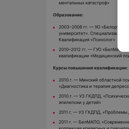
ментальных катастроф»
Образование:
2003–2008 гг. — УО «Белорусск
университет». Специализация «
Квалификация «Психолог»
2010–2012 гг. — ГУО «БелМАПО»
квалификации «Медицинский пс
Курсы повышения квалификации:
2010 г. — Минский областной п
«Диагностика и терапия депрес
2010 г. — УЗ ГКДПД, «Психическ
эпилепсии у детей»
2011 г. — УЗ ГКДПД, «Проблемы 
2011 г. — БелМАПО, «Современ
коррекции кризисных и суицидо