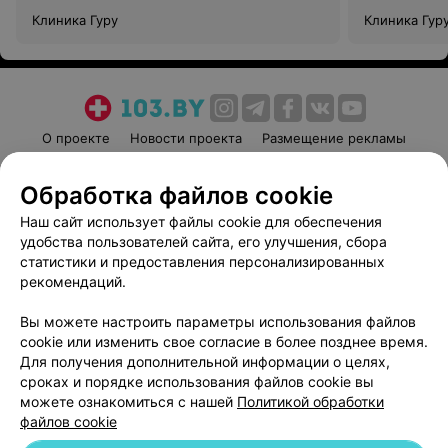
Клиника Гуру
Клиника Гур
О проекте
Новости проекта
Размещение рекламы
Медицинский маркетинг
Публичный договор
Обработка файлов cookie
Пользовательское соглашение
Способы оплаты
Наш сайт использует файлы cookie для обеспечения
Вакансии
Партнеры
удобства пользователей сайта, его улучшения, сбора
Написать руководителю 103.by
статистики и предоставления персонализированных
Написать в поддержку
рекомендаций.
Персональные настройки cookie
Вы можете настроить параметры использования файлов
Обработка персональных данных
cookie или изменить свое согласие в более позднее время.
Для получения дополнительной информации о целях,
сроках и порядке использования файлов cookie вы
можете ознакомиться с нашей
Политикой обработки
файлов cookie