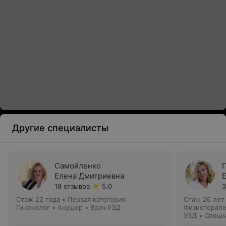
Другие специалисты
Самойленко
Елена Дмитриевна
19 отзывов
5.0
3
Стаж 22 года
•
Первая категория
Стаж 26 лет
Гинеколог • Акушер • Врач УЗД
Физиотерапе
УЗД • Специ