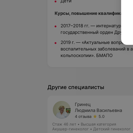
Дети
Курсы, повышение квалификации
2017–2018 гг. — интернатура «А
государственный орден Дружбы 
2019 г. — «Актуальные вопросы 
воспалительных заболеваний в а
кольпоскопии». БМАПО
Другие специалисты
Гринец
Людмила Васильевна
4 отзыва
5.0
Стаж 46 лет
•
Высшая категория
Акушер-гинеколог • Детский гинеколог