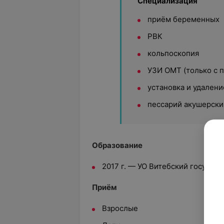
Специализация
приём беременных
РВК
кольпоскопия
УЗИ ОМТ (только с 
установка и удален
пессарий акушерски
Образование
2017 г. — УО Витебский государ
Приём
Взрослые