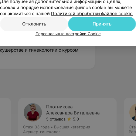
Для получения дополнительной информации о целях,
сроках и порядке использования файлов cookie вы можете
ознакомиться с нашей
Политикой обработки файлов cookie
Отклонить
Принять
кушерство и гинекология». Витебский
народов медицинский университет.
Персональные настройки Cookie
профилактики и лечения
кушерстве и гинекологии с курсом
Плотникова
Александра Витальевна
5 отзывов
5.0
Стаж 33 года
•
Высшая категория
Ста
Акушер-гинеколог
Реп