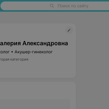
Поиск по сайту
Валерия Александровна
колог • Акушер-гинеколог
торая категория