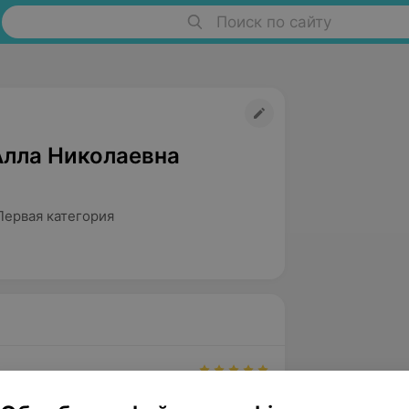
Поиск по сайту
Алла Николаевна
Первая категория
вержден