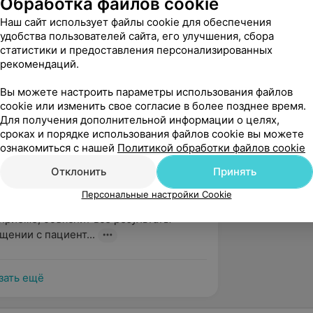
Обработка файлов cookie
мательный,заботливый врач!!!
Наш сайт использует файлы cookie для обеспечения
удобства пользователей сайта, его улучшения, сбора
статистики и предоставления персонализированных
вержден
Рекомендую
рекомендаций.
хочу поблагодарить терапевта Конопка 
Вы можете настроить параметры использования файлов
ну за чуткость, неравнодушие и 
cookie или изменить свое согласие в более позднее время.
ание помочь.

Для получения дополнительной информации о целях,
сроках и порядке использования файлов cookie вы можете
ознакомиться с нашей
Политикой обработки файлов cookie
Отклонить
Принять
вержден
Рекомендую
Персональные настройки Cookie
й специалист. Всегда внимательно 
приёме, объяснит все результаты 
щении с пациент...
зать ещё