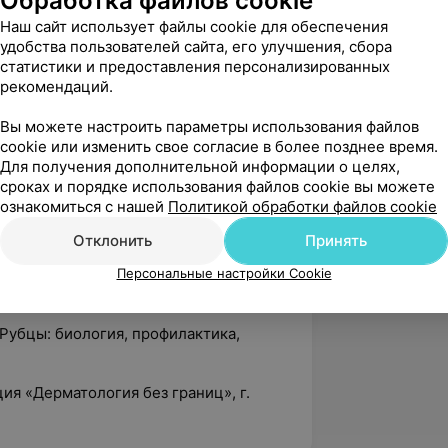
Обработка файлов cookie
 возможности современных инъекций
Наш сайт использует файлы cookie для обеспечения
тической и антивозрастной медицине:
удобства пользователей сайта, его улучшения, сбора
статистики и предоставления персонализированных
омбинированная и неинвазивная
рекомендаций.
кожи; оптимизация мезотерапии и
атичных эстетических процедур;
Вы можете настроить параметры использования файлов
 для лечения старения кожи», г.
cookie или изменить свое согласие в более позднее время.
Для получения дополнительной информации о целях,
сроках и порядке использования файлов cookie вы можете
ция с международным участием
ознакомиться с нашей
Политикой обработки файлов cookie
иагностике и лечении кожных
тального тракта», г. Гродно
Отклонить
Принять
екция осложнений после пилинговых
Персональные настройки Cookie
Рубцы: биология, профилактика,
я «Дерматология без границ», г.