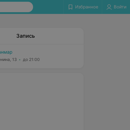
Избранное
Войти
Запись
анмар
енина, 13
до 21:00