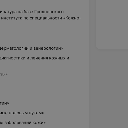
динатура на базе Гродненского
 института по специальности «Кожно-
 дерматологии и венерологии»
диагностики и лечения кожных и
озы»
гии»
емые половым путем»
ие заболеваний кожи»