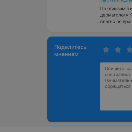
Отзыв подт
По отзывам в 
дерматологу К
платно по врач
Поделитесь
мнением