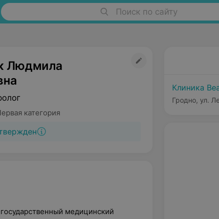
Поиск по сайту
к Людмила
вна
Клиника Ве
ролог
Гродно, ул. Л
Первая категория
твержден
й государственный медицинский