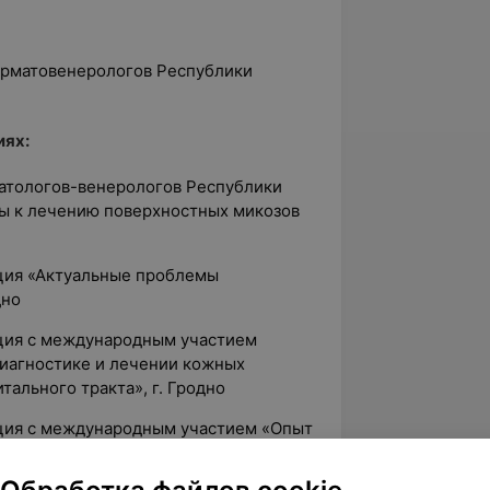
ерматовенерологов Республики
иях:
атологов-венерологов Республики
ы к лечению поверхностных микозов
ция «Актуальные проблемы
дно
ция с международным участием
иагностике и лечении кожных
тального тракта», г. Гродно
ция с международным участием «Опыт
ины. Комплексная Anti – Age терапия