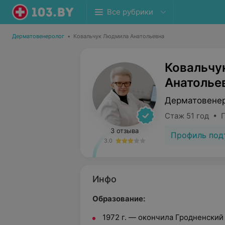
Все рубрики
Дерматовенеролог
•
Ковальчук Людмила Анатольевна
Ковальчу
Анатолье
Дерматовене
Стаж 51 год • 
3 отзыва
Профиль под
3.0
Инфо
Образование:
1972 г. — окончила Гродненски