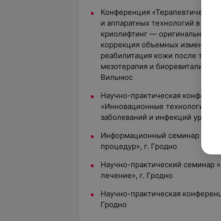
Конференция «Терапевтические
и аппаратных технологий в эсте
криолифтинг — оригинальная, к
коррекция объемных изменений 
реабилитация кожи после травм
мезотерапия и биоревитализация
Вильнюс
Научно-практическая конферен
«Инновационные технологии в д
заболеваний и инфекций урогени
Информационный семинар «Корр
процедур», г. Гродно
Научно-практический семинар «
лечение», г. Гродно
Научно-практическая конференци
Гродно