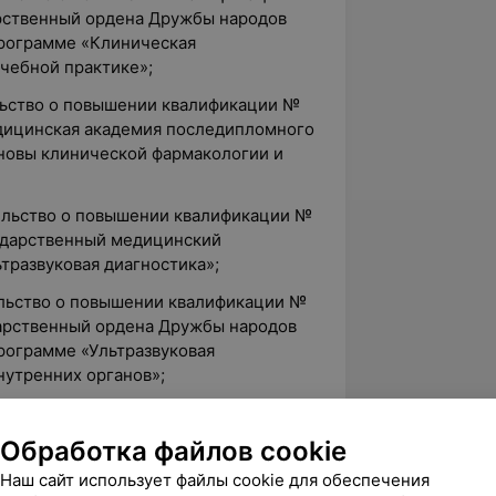
арственный ордена Дружбы народов
программе «Клиническая
чебной практике»;
ельство о повышении квалификации №
дицинская академия последипломного
новы клинической фармакологии и
тельство о повышении квалификации №
ударственный медицинский
тразвуковая диагностика»;
тельство о повышении квалификации №
дарственный ордена Дружбы народов
рограмме «Ультразвуковая
нутренних органов»;
тельство о повышении квалификации №
ударственный медицинский
Обработка файлов cookie
тразвуковая диагностика заболеваний
Наш сайт использует файлы cookie для обеспечения