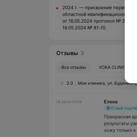
2024 г. — присвоение первой к
областной квалификационной ком
от 16.05.2024 протокол № 33 при
16.05.2024 № 81-Л).
Отзывы
3
Все отзывы
VOKA CLINIC, ул. 
3.0
Моя клиника, ул. Буденного
Елена
18 июля 2026
Отзыв подт
Прекрасная вр
результаты уз
хожу только к