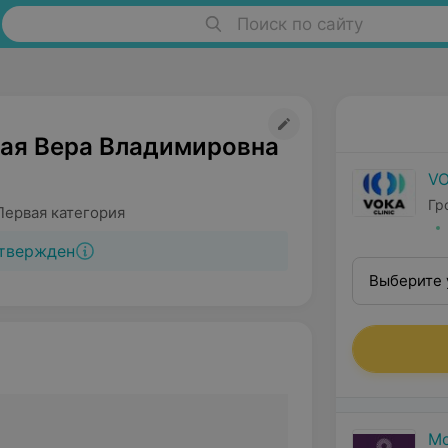
Поиск по сайту
ая Вера Владимировна
VO
Гр
Первая категория
твержден
Выберите 
Мо