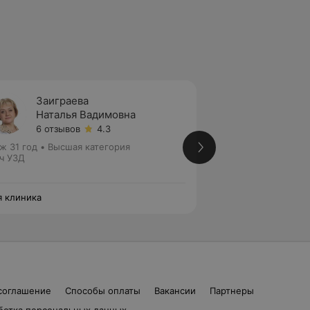
Заиграева
Алекс
Наталья Вадимовна
Алекс
6 отзывов
4.3
4 отзы
ж 31 год
•
Высшая категория
Стаж 30 лет
•
Выс
ч УЗД
медицинских наук
Врач УЗД
 клиника
Моя клиника
соглашение
Способы оплаты
Вакансии
Партнеры