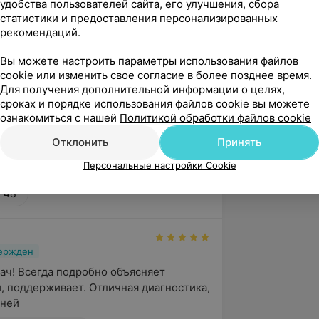
удобства пользователей сайта, его улучшения, сбора
валификационной категории, решение
статистики и предоставления персонализированных
рекомендаций.
иссии УЗ Гродн. обл. исп. комитета
каз УЗ Гродн. обл. исп. комитета от
Вы можете настроить параметры использования файлов
cookie или изменить свое согласие в более позднее время.
Для получения дополнительной информации о целях,
сроках и порядке использования файлов cookie вы можете
ознакомиться с нашей
Политикой обработки файлов cookie
Отклонить
Принять
Весенняя, 17
Персональные настройки Cookie
, 48
вержден
ач! Всегда подробно объясняет 
и, поддерживает. Отличная диагностика, 
 ней