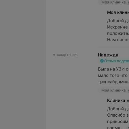
Моя клиника, 
Моя клин
Добрый ден
Искренне 
положител
Нам очень 
Надежда
9 января 2025
Отзыв подт
Была на УЗИ ор
мало того что
трансабдоминал
Моя клиника, 
Клиника 
Добрый де
Спасибо з
приносим 
время ...