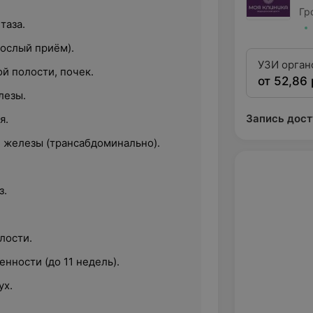
Гр
таза.
рослый приём).
УЗИ орган
й полости, почек.
от 52,86 
лезы.
Запись дост
я.
 железы (трансабдоминально).
з.
.
лости.
нности (до 11 недель).
ух.