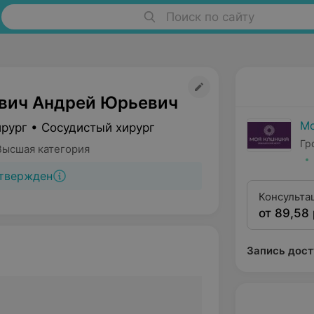
Поиск по сайту
вич Андрей Юрьевич
Мо
рург • Сосудистый хирург
Гр
Высшая категория
твержден
Консульта
от 89,58 
(высшая к
Запись дост