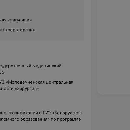
ная коагуляция
я склеротерапия
осударственный медицинский
35
ГУЗ «Молодечненская центральная
ьности «хирургия»
ние квалификации в ГУО «Белорусская
пломного образования» по программе