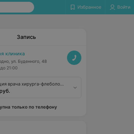
Избранное
Войти
Запись
я клиника
одно, ул. Буденного, 48
до 21:00
ция врача хирурга-флеболога
руб.
валификационная категория)
упна только по телефону