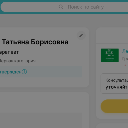
Поиск по сайту
 Татьяна Борисовна
Ле
ерапевт
Гр
Первая категория
твержден
Консульта
уточняйт