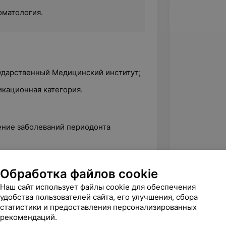
оматология.
сударственный Медицинский институт;
икационная категория.
ение заболеваний периодонта
ериалы и методы в профилактике и
Обработка файлов cookie
ды отбеливания зубов»;
Наш сайт использует файлы cookie для обеспечения
удобства пользователей сайта, его улучшения, сбора
ональные особенности реставрации
статистики и предоставления персонализированных
п зубов»;
рекомендаций.