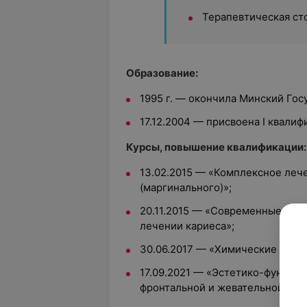
Терапевтическая ст
Образование:
1995 г. — окончила Минский Го
17.12.2004 — присвоена I квалиф
Курсы, повышение квалификации:
13.02.2015 — «Комплексное леч
(маргинального)»;
20.11.2015 — «Современные мат
лечении кариеса»;
30.06.2017 — «Химические мето
17.09.2021 — «Эстетико-функци
фронтальной и жевательной груп