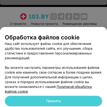
О проекте
Новости проекта
Размещение рекламы
Медицинский маркетинг
Публичный договор
Обработка файлов cookie
Пользовательское соглашение
Способы оплаты
Наш сайт использует файлы cookie для обеспечения
Вакансии
Партнеры
удобства пользователей сайта, его улучшения, сбора
Написать руководителю 103.by
статистики и предоставления персонализированных
Написать в поддержку
рекомендаций.
Персональные настройки cookie
Вы можете настроить параметры использования файлов
Обработка персональных данных
cookie или изменить свое согласие в более позднее время.
Для получения дополнительной информации о целях,
сроках и порядке использования файлов cookie вы
можете ознакомиться с нашей
Политикой обработки
файлов cookie
Принять
© 2026 ООО «Артокс Лаб», УНП 191700409
| 220012, Республика Беларусь,