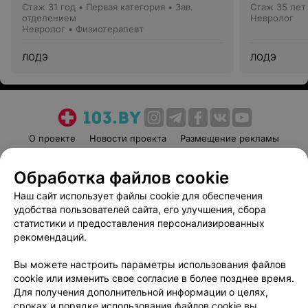
Стаж 31 год
•
Первая категория
•
Зав.
Стаж 35 лет
отделением
Невролог
Невролог • Физиотерапевт
ЛОДЭ
ЛОДЭ
О проекте
Новости проекта
Размещение рекламы
Медицинский маркетинг
Публичный договор
Обработка файлов cookie
Пользовательское соглашение
Способы оплаты
Наш сайт использует файлы cookie для обеспечения
Вакансии
Партнеры
удобства пользователей сайта, его улучшения, сбора
Написать руководителю 103.by
статистики и предоставления персонализированных
Написать в поддержку
рекомендаций.
Персональные настройки cookie
Вы можете настроить параметры использования файлов
Обработка персональных данных
cookie или изменить свое согласие в более позднее время.
Для получения дополнительной информации о целях,
сроках и порядке использования файлов cookie вы