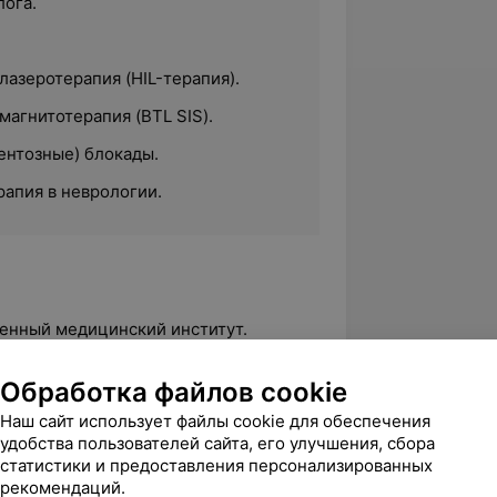
лога.
азеротерапия (HIL-терапия).
агнитотерапия (BTL SIS).
нтозные) блокады.
рапия в неврологии.
твенный медицинский институт.
Обработка файлов cookie
Наш сайт использует файлы cookie для обеспечения
ации по программе «Современные
удобства пользователей сайта, его улучшения, сбора
в Белорусской медицинской академии
статистики и предоставления персонализированных
рекомендаций.