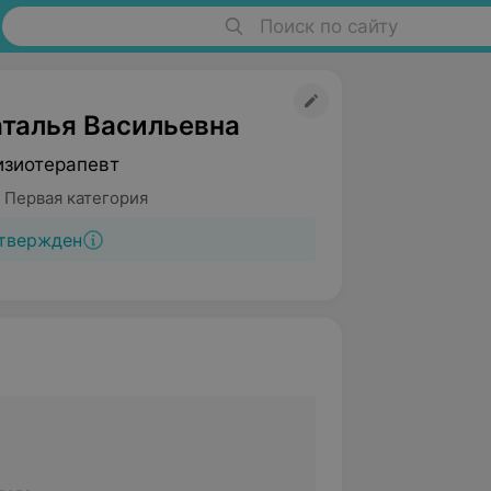
Поиск по сайту
талья Васильевна
изиотерапевт
 Первая категория
твержден