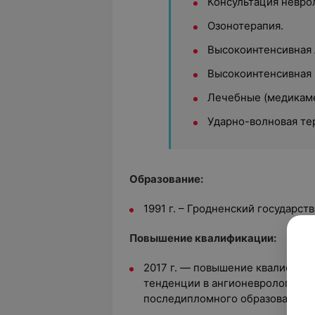
Консультация невро
Озонотерапия.
Высокоинтенсивная л
Высокоинтенсивная м
Лечебные (медикаме
Ударно-волновая те
Образование:
1991 г. – Гродненский государс
Повышение квалификации:
2017 г. — повышение квалифик
тенденции в ангионеврологии» 
последипломного образования;