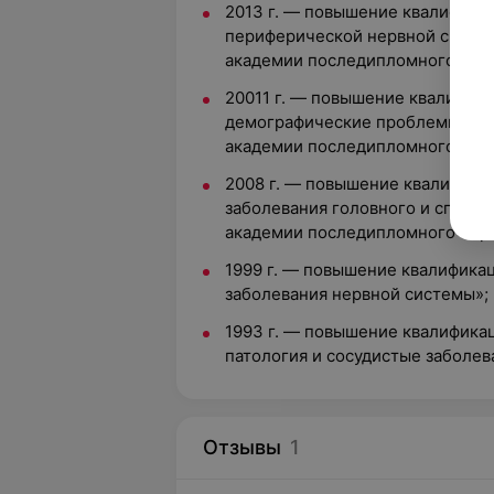
2013 г. — повышение квалифика
периферической нервной систе
академии последипломного обра
20011 г. — повышение квалифик
демографические проблемы нев
академии последипломного обра
2008 г. — повышение квалифика
заболевания головного и спинн
академии последипломного обра
1999 г. — повышение квалифика
заболевания нервной системы»;
1993 г. — повышение квалифика
патология и сосудистые заболев
Отзывы
1