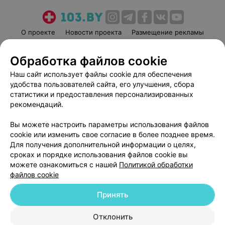
О проекте
Новости проекта
Размещение рекламы
Медицинский маркетинг
Публичный договор
Обработка файлов cookie
Пользовательское соглашение
Способы оплаты
Наш сайт использует файлы cookie для обеспечения
Вакансии
Партнеры
удобства пользователей сайта, его улучшения, сбора
Написать руководителю 103.by
статистики и предоставления персонализированных
Написать в поддержку
рекомендаций.
Персональные настройки cookie
Вы можете настроить параметры использования файлов
Обработка персональных данных
cookie или изменить свое согласие в более позднее время.
Для получения дополнительной информации о целях,
сроках и порядке использования файлов cookie вы
можете ознакомиться с нашей
Политикой обработки
файлов cookie
Принять
© 2026 ООО «Артокс Лаб», УНП 191700409
| 220012, Республика Беларусь,
г. Минск, улица Толбухина, 2, пом. 16 | help@103.by
Отклонить